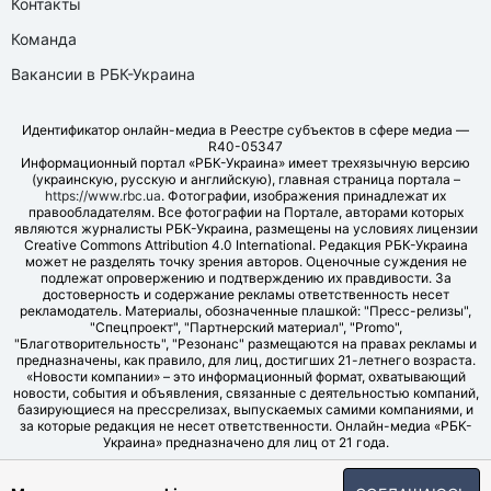
Контакты
Команда
Вакансии в РБК-Украина
Идентификатор онлайн-медиа в Реестре субъектов в сфере медиа —
R40-05347
Информационный портал «РБК-Украина» имеет трехязычную версию
(украинскую, русскую и английскую), главная страница портала –
https://www.rbc.ua
. Фотографии, изображения принадлежат их
правообладателям. Все фотографии на Портале, авторами которых
являются журналисты РБК-Украина, размещены на условиях лицензии
Creative Commons Attribution 4.0 International. Редакция РБК-Украина
может не разделять точку зрения авторов. Оценочные суждения не
подлежат опровержению и подтверждению их правдивости. За
достоверность и содержание рекламы ответственность несет
рекламодатель. Материалы, обозначенные плашкой: "Пресс-релизы",
"Спецпроект", "Партнерский материал", "Promo",
"Благотворительность", "Резонанс" размещаются на правах рекламы и
предназначены, как правило, для лиц, достигших 21-летнего возраста.
«Новости компании» – это информационный формат, охватывающий
новости, события и объявления, связанные с деятельностью компаний,
базирующиеся на прессрелизах, выпускаемых самими компаниями, и
за которые редакция не несет ответственности. Онлайн-медиа «РБК-
Украина» предназначено для лиц от 21 года.
© LLC "UBT MEDIA", 2006-2026.