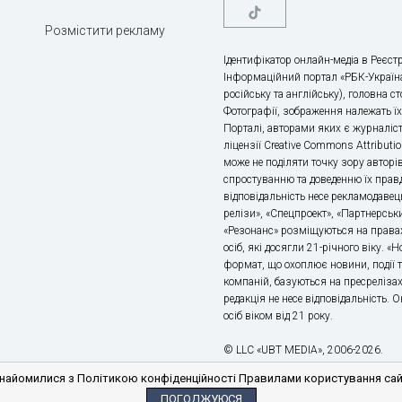
Розмістити рекламу
Ідентифікатор онлайн-медіа в Реєстр
Інформаційний портал «РБК-Україна
російську та англійську), головна с
Фотографії, зображення належать ї
Порталі, авторами яких є журналіс
ліцензії Creative Commons Attributio
може не поділяти точку зору авторі
спростуванню та доведенню їх правд
відповідальність несе рекламодавец
релізи», «Спецпроект», «Партнерськи
«Резонанс» розміщуються на правах
осіб, які досягли 21-річного віку. 
формат, що охоплює новини, події т
компаній, базуються на пресрелізах,
редакція не несе відповідальність.
осіб віком від 21 року.
© LLC «UBT MEDIA», 2006-2026.
айомилися з Політикою конфіденційності Правилами користування сайто
ПОГОДЖУЮСЯ