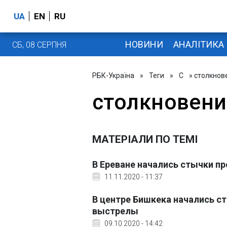
UA
EN
RU
НОВИНИ
АНАЛІТИКА
СБ, 08 СЕРПНЯ
РБК-Україна
»
Теги
»
С
» столкнов
столкновени
МАТЕРІАЛИ ПО ТЕМІ
В Ереване начались стычки п
11.11.2020 - 11:37
В центре Бишкека начались 
выстрелы
09.10.2020 - 14:42