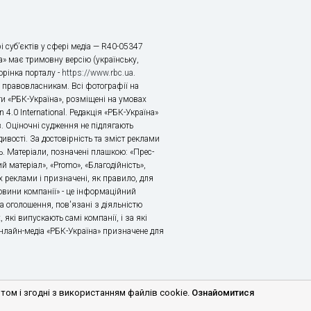
і суб’єктів у сфері медіа — R40-05347
» має тримовну версію (українську,
торінка порталу -
https://www.rbc.ua
.
х правовласникам. Всі фотографії на
ти «РБК-Україна», розміщені на умовах
n 4.0 International. Редакція «РБК-Україна»
в. Оціночні судження не підлягають
ивості. За достовірність та зміст реклами
ь. Матеріали, позначені плашкою: «Прес-
й матеріал», «Promo», «Благодійність»,
 реклами і призначені, як правило, для
«Новини компанії» - це інформаційний
а оголошення, пов'язані з діяльністю
 які випускають самі компанії, і за які
 Онлайн-медіа «РБК-Україна» призначене для
м і згодні з використанням файлів cookie.
Ознайомитися