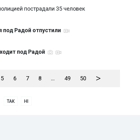
полицией пострадали 35 человек
я под Радой отпустили
сходит под Радой
>
5
6
7
8
...
49
50
ТАК
НІ