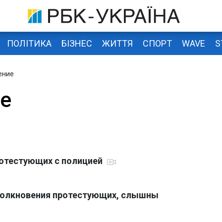
ПОЛІТИКА
БІЗНЕС
ЖИТТЯ
СПОРТ
WAVE
S
ение
е
ротестующих с полицией
столкновения протестующих, слышны