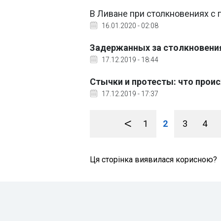
В Ливане при столкновениях с 
16.01.2020 - 02:08
Задержанных за столкновени
17.12.2019 - 18:44
Стычки и протесты: что прои
17.12.2019 - 17:37
<
1
2
3
4
Ця сторінка виявилася корисною?