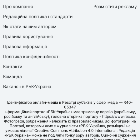
Про компанію
Розмістити рекламу
Редакційна політика і стандарти
Як стати нашим автором
Правила користування
Правова інформація
Політика конфіденційності
Контакти
Команда
Вакансії в РБК-Україна
Ідентифікатор онлайн-медіа в Реєстрі суб’єктів у сфері медіа — R40-
05347
Інформаційний портал «РБК-Україна» має тримовну версію (українську,
російську та англійську), головна сторінка порталу -
https://www.rbc.ua
.
Фотографії, зображення належать їх правовласникам. Всі фотографії на
Порталі, авторами яких є журналісти «РБК-Україна», розміщені на
умовах ліцензії Creative Commons Attribution 4.0 International. Редакція
«РБК-Україна» може не поділяти точку зору авторів. Оціночні судження
не підлягають спростуванню та доведенню їх правдивості. За