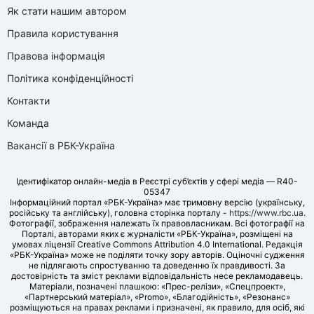
Як стати нашим автором
Правила користування
Правова інформація
Політика конфіденційності
Контакти
Команда
Вакансії в РБК-Україна
Ідентифікатор онлайн-медіа в Реєстрі суб’єктів у сфері медіа — R40-
05347
Інформаційний портал «РБК-Україна» має тримовну версію (українську,
російську та англійську), головна сторінка порталу -
https://www.rbc.ua
.
Фотографії, зображення належать їх правовласникам. Всі фотографії на
Порталі, авторами яких є журналісти «РБК-Україна», розміщені на
умовах ліцензії Creative Commons Attribution 4.0 International. Редакція
«РБК-Україна» може не поділяти точку зору авторів. Оціночні судження
не підлягають спростуванню та доведенню їх правдивості. За
достовірність та зміст реклами відповідальність несе рекламодавець.
Матеріали, позначені плашкою: «Прес-релізи», «Спецпроект»,
«Партнерський матеріал», «Promo», «Благодійність», «Резонанс»
розміщуються на правах реклами і призначені, як правило, для осіб, які