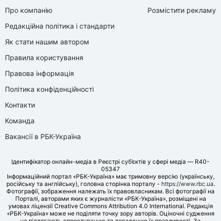
Про компанію
Розмістити рекламу
Редакційна політика і стандарти
Як стати нашим автором
Правила користування
Правова інформація
Політика конфіденційності
Контакти
Команда
Вакансії в РБК-Україна
Ідентифікатор онлайн-медіа в Реєстрі суб’єктів у сфері медіа — R40-
05347
Інформаційний портал «РБК-Україна» має тримовну версію (українську,
російську та англійську), головна сторінка порталу -
https://www.rbc.ua
.
Фотографії, зображення належать їх правовласникам. Всі фотографії на
Порталі, авторами яких є журналісти «РБК-Україна», розміщені на
умовах ліцензії Creative Commons Attribution 4.0 International. Редакція
«РБК-Україна» може не поділяти точку зору авторів. Оціночні судження
не підлягають спростуванню та доведенню їх правдивості. За