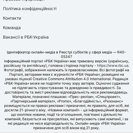
Політика конфіденційності
Контакти
Команда
Вакансії в РБК-Україна
Ідентифікатор онлайн-медіа в Реєстрі суб’єктів у сфері медіа — R40-
05347
Інформаційний портал «РБК-Україна» має тримовну версію (українську,
російську та англійську), головна сторінка порталу -
https://www.rbc.ua
.
Фотографії, зображення належать їх правовласникам. Всі фотографії на
Порталі, авторами яких є журналісти «РБК-Україна», розміщені на
умовах ліцензії Creative Commons Attribution 4.0 International. Редакція
«РБК-Україна» може не поділяти точку зору авторів. Оціночні судження
не підлягають спростуванню та доведенню їх правдивості. За
достовірність та зміст реклами відповідальність несе рекламодавець.
Матеріали, позначені плашкою: «Прес-релізи», «Спецпроект»,
«Партнерський матеріал», «Promo», «Благодійність», «Резонанс»
розміщуються на правах реклами і призначені, як правило, для осіб, які
досягли 21-річного віку. «Новини компанії» - це інформаційний формат,
що охоплює новини, події та оголошення, пов'язані з діяльністю
компаній, базуються на пресрелізах, які випускають самі компанії, і за
які редакція не несе відповідальність. Онлайн-медіа «РБК-Україна»
призначене для осіб віком від 21 року.