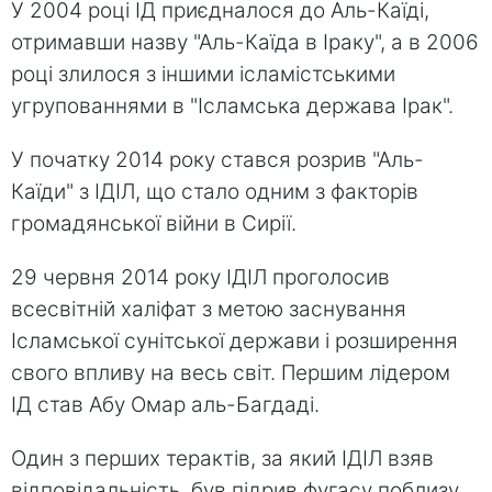
У 2004 році ІД приєдналося до Аль-Каїді,
отримавши назву "Аль-Каїда в Іраку", а в 2006
році злилося з іншими ісламістськими
угрупованнями в "Ісламська держава Ірак".
У початку 2014 року стався розрив "Аль-
Каїди" з ІДІЛ, що стало одним з факторів
громадянської війни в Сирії.
29 червня 2014 року ІДІЛ проголосив
всесвітній халіфат з метою заснування
Ісламської сунітської держави і розширення
свого впливу на весь світ. Першим лідером
ІД став Абу Омар аль-Багдаді.
Один з перших терактів, за який ІДІЛ взяв
відповідальність, був підрив фугасу поблизу