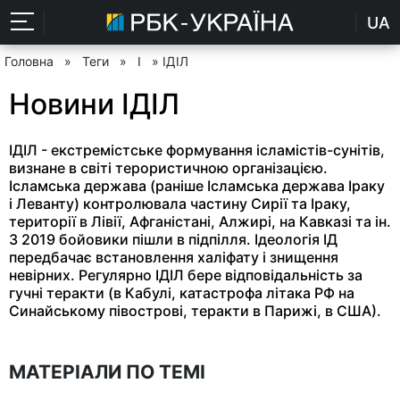
UA
Головна
»
Теги
»
І
» ІДІЛ
Новини ІДІЛ
ІДІЛ - екстремістське формування ісламістів-сунітів,
визнане в світі терористичною організацією.
Ісламська держава (раніше Ісламська держава Іраку
і Леванту) контролювала частину Сирії та Іраку,
території в Лівії, Афганістані, Алжирі, на Кавказі та ін.
З 2019 бойовики пішли в підпілля. Ідеологія ІД
передбачає встановлення халіфату і знищення
невірних. Регулярно ІДІЛ бере відповідальність за
гучні теракти (в Кабулі, катастрофа літака РФ на
Синайському півострові, теракти в Парижі, в США).
МАТЕРІАЛИ ПО ТЕМІ