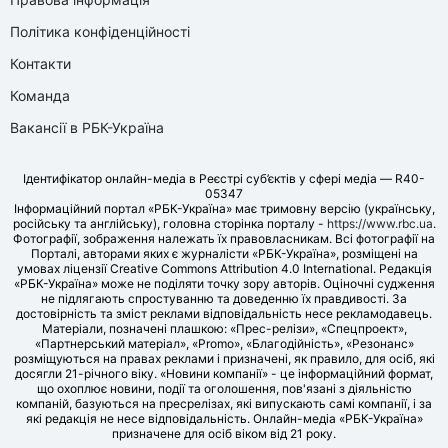
Політика конфіденційності
Контакти
Команда
Вакансії в РБК-Україна
Ідентифікатор онлайн-медіа в Реєстрі суб’єктів у сфері медіа — R40-
05347
Інформаційний портал «РБК-Україна» має тримовну версію (українську,
російську та англійську), головна сторінка порталу -
https://www.rbc.ua
.
Фотографії, зображення належать їх правовласникам. Всі фотографії на
Порталі, авторами яких є журналісти «РБК-Україна», розміщені на
умовах ліцензії Creative Commons Attribution 4.0 International. Редакція
«РБК-Україна» може не поділяти точку зору авторів. Оціночні судження
не підлягають спростуванню та доведенню їх правдивості. За
достовірність та зміст реклами відповідальність несе рекламодавець.
Матеріали, позначені плашкою: «Прес-релізи», «Спецпроект»,
«Партнерський матеріал», «Promo», «Благодійність», «Резонанс»
розміщуються на правах реклами і призначені, як правило, для осіб, які
досягли 21-річного віку. «Новини компанії» - це інформаційний формат,
що охоплює новини, події та оголошення, пов'язані з діяльністю
компаній, базуються на пресрелізах, які випускають самі компанії, і за
які редакція не несе відповідальність. Онлайн-медіа «РБК-Україна»
призначене для осіб віком від 21 року.