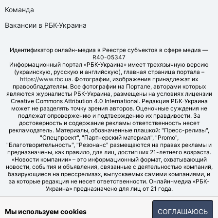
Команда
Вакансии в РБК-Украина
Идентификатор онлайн-медиа в Реестре субъектов в сфере медиа —
R40-05347
Информационный портал «РБК-Украина» имеет трехязычную версию
(украинскую, русскую и английскую), главная страница портала –
https://www.rbc.ua
. Фотографии, изображения принадлежат их
правообладателям. Все фотографии на Портале, авторами которых
являются журналисты РБК-Украина, размещены на условиях лицензии
Creative Commons Attribution 4.0 International. Редакция РБК-Украина
может не разделять точку зрения авторов. Оценочные суждения не
подлежат опровержению и подтверждению их правдивости. За
достоверность и содержание рекламы ответственность несет
рекламодатель. Материалы, обозначенные плашкой: "Пресс-релизы",
"Спецпроект", "Партнерский материал", "Promo",
"Благотворительность", "Резонанс" размещаются на правах рекламы и
предназначены, как правило, для лиц, достигших 21-летнего возраста.
«Новости компании» – это информационный формат, охватывающий
новости, события и объявления, связанные с деятельностью компаний,
базирующиеся на прессрелизах, выпускаемых самими компаниями, и
за которые редакция не несет ответственности. Онлайн-медиа «РБК-
Украина» предназначено для лиц от 21 года.
© LLC "UBT MEDIA", 2006-2026.
Мы используем cookies
СОГЛАШАЮСЬ