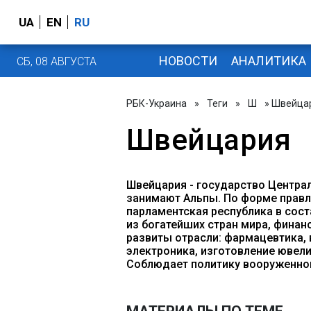
UA
EN
RU
НОВОСТИ
АНАЛИТИКА
СБ, 08 АВГУСТА
РБК-Украина
»
Теги
»
Ш
» Швейца
Швейцария
Швейцария - государство Центра
занимают Альпы. По форме прав
парламентская республика в сост
из богатейших стран мира, финан
развиты отрасли: фармацевтика, 
электроника, изготовление ювел
Соблюдает политику вооруженного