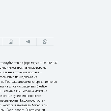
тре субъектов в сфере медиа — R40-05347
аина» имеет трехязычную версию
), главная страница портала –
зображения принадлежат их
 на Портале, авторами которых являются
ы на условиях лицензии Creative
nal. Редакция РБК-Украина может не
ценочные суждения не подлежат
правдивости. За достоверность и
ь несет рекламодатель. Материалы,
зы", "Спецпроект", "Партнерский