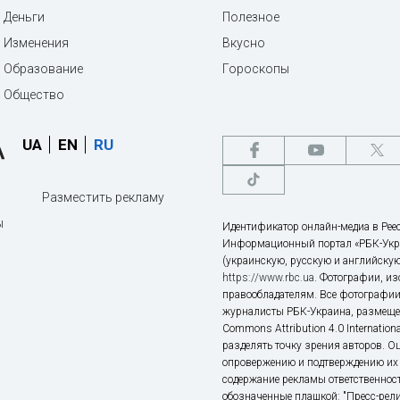
Деньги
Полезное
Изменения
Вкусно
Образование
Гороскопы
Общество
UA
EN
RU
Разместить рекламу
ы
Идентификатор онлайн-медиа в Реес
Информационный портал «РБК-Укр
(украинскую, русскую и английскую
https://www.rbc.ua
. Фотографии, и
правообладателям. Все фотографии
журналисты РБК-Украина, размещен
Commons Attribution 4.0 Internatio
разделять точку зрения авторов. О
опровержению и подтверждению их 
содержание рекламы ответственност
обозначенные плашкой: "Пресс-рели