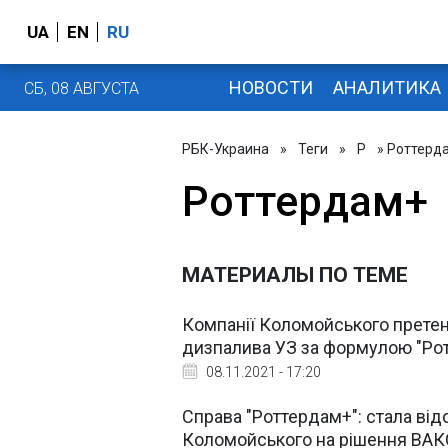
UA
EN
RU
НОВОСТИ
АНАЛИТИКА
СБ, 08 АВГУСТА
РБК-Украина
»
Теги
»
Р
» Роттерд
Роттердам+
МАТЕРИАЛЫ ПО ТЕМЕ
Компанії Коломойського претен
дизпалива УЗ за формулою "Ро
08.11.2021 - 17:20
Справа "Роттердам+": стала від
Коломойського на рішення ВАК