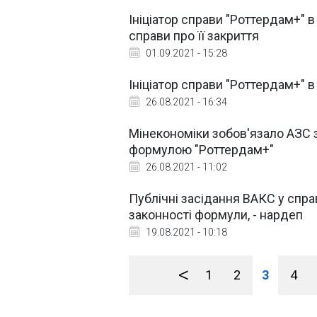
Ініціатор справи "Роттердам+" в
справи про її закриття
01.09.2021 - 15:28
Ініціатор справи "Роттердам+" в
26.08.2021 - 16:34
Мінекономіки зобов'язало АЗС зн
формулою "Роттердам+"
26.08.2021 - 11:02
Публічні засідання ВАКС у спра
законності формули, - нардеп
19.08.2021 - 10:18
<
1
2
3
4