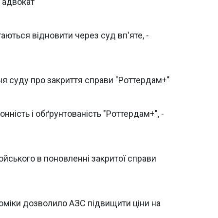
- адвокат
аються відновити через суд вп'яте, -
я суду про закриття справи "Роттердам+"
нність і обґрунтованість "Роттердам+", -
ського в поновленні закритої справи
міки дозволило АЗС підвищити ціни на