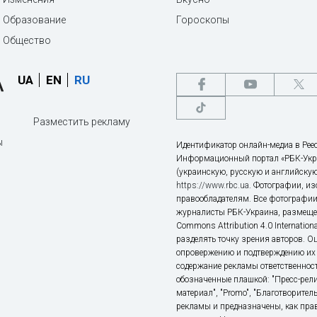
Образование
Гороскопы
Общество
UA
EN
RU
Разместить рекламу
ы
Идентификатор онлайн-медиа в Реес
Информационный портал «РБК-Укр
(украинскую, русскую и английскую
https://www.rbc.ua
. Фотографии, и
правообладателям. Все фотографии
журналисты РБК-Украина, размещен
Commons Attribution 4.0 Internatio
разделять точку зрения авторов. О
опровержению и подтверждению их 
содержание рекламы ответственност
обозначенные плашкой: "Пресс-рели
материал", "Promo", "Благотворител
рекламы и предназначены, как прав