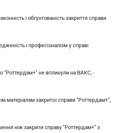
аконність і обгунтованість закриття справи
женість і професіоналізм у справі
 "Роттердам+" не вплинули на ВАКС, -
ім матеріалам закритої справи "Роттердам+",
шення ніж закрити справу "Роттердам+" з