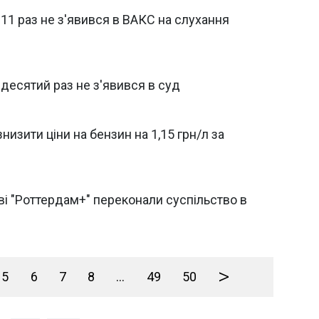
 11 раз не з'явився в ВАКС на слухання
 десятий раз не з'явився в суд
изити ціни на бензин на 1,15 грн/л за
ві "Роттердам+" переконали суспільство в
>
5
6
7
8
...
49
50