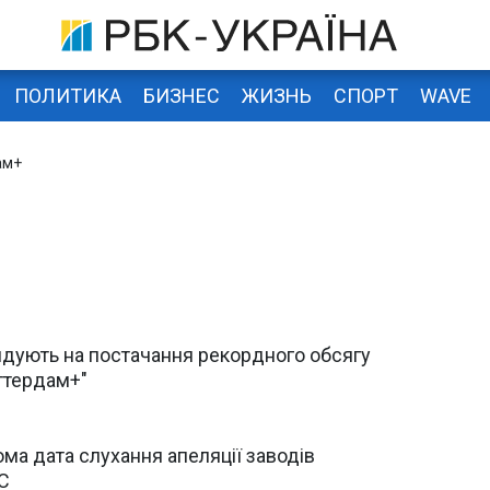
ПОЛИТИКА
БИЗНЕС
ЖИЗНЬ
СПОРТ
WAVE
ам+
дують на постачання рекордного обсягу
ттердам+"
ома дата слухання апеляції заводів
С