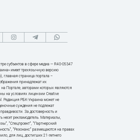
тре субъектов в сфере медиа — R40-05347
аина» имеет трехязычную версию
), главная страница портала –
зображения принадлежат их
 на Портале, авторами которых являются
ы на условиях лицензии Creative
nal. Редакция РБК-Украина может не
ценочные суждения не подлежат
правдивости. За достоверность и
ь несет рекламодатель. Материалы,
зы", "Спецпроект", "Партнерский
ьность", "Резонанс" размещаются на правах
ило, для лиц, достигших 21-летнего