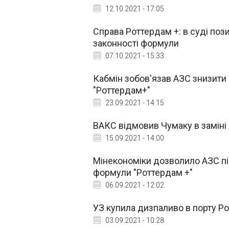
12.10.2021 - 17:05
Справа Роттердам +: в суді по
законності формули
07.10.2021 - 15:33
Кабмін зобов'язав АЗС знизити 
"Роттердам+"
23.09.2021 - 14:15
ВАКС відмовив Чумаку в заміні 
15.09.2021 - 14:00
Мінекономіки дозволило АЗС пі
формули "Роттердам +"
06.09.2021 - 12:02
УЗ купила дизпаливо в порту Ро
03.09.2021 - 10:28