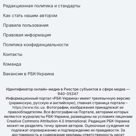
Редакционная политика и стандарты
Как стать нашим автором
Правила пользования
Правовая информация
Политика конфиденциальности
Контакты
Команда
Вакансии в РБК-Украина
Идентификатор онлайн-медиа в Реестре субъектов в сфере медиа —
R40-05347
Информационный портал «РБК-Украина» имеет трехязычную версию
(украинскую, русскую и английскую), главная страница портала –
https://www.rbc.ua
. Фотографии, изображения принадлежат их
правообладателям. Все фотографии на Портале, авторами которых
являются журналисты РБК-Украина, размещены на условиях лицензии
Creative Commons Attribution 4.0 International. Редакция РБК-Украина
может не разделять точку зрения авторов. Оценочные суждения не
подлежат опровержению и подтверждению их правдивости. За
достоверность и содержание рекламы ответственность несет