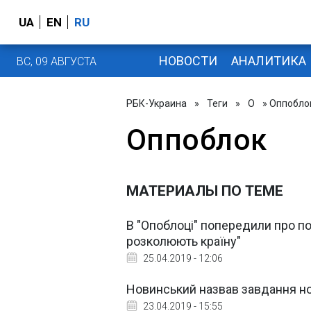
UA
EN
RU
НОВОСТИ
АНАЛИТИКА
ВС, 09 АВГУСТА
РБК-Украина
»
Теги
»
О
» Оппобло
Оппоблок
МАТЕРИАЛЫ ПО ТЕМЕ
В "Опоблоці" попередили про пол
розколюють країну"
25.04.2019 - 12:06
Новинський назвав завдання н
23.04.2019 - 15:55