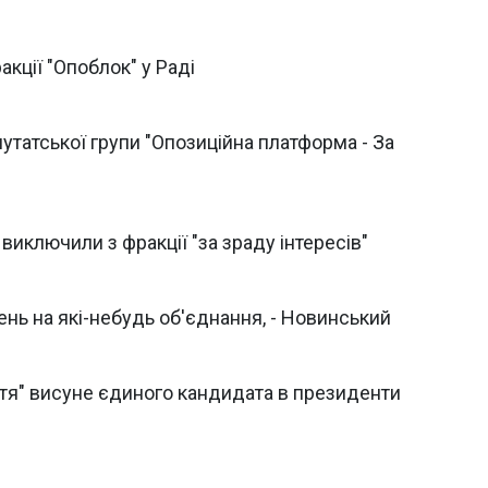
кції "Опоблок" у Раді
татської групи "Опозиційна платформа - За
виключили з фракції "за зраду інтересів"
нь на які-небудь об'єднання, - Новинський
ття" висуне єдиного кандидата в президенти