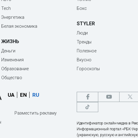
Tech
Бокс
Энергетика
STYLER
Белая экономика
Люди
ЖИЗНЬ
Тренды
Деньги
Полезное
Изменения
Вкусно
Образование
Гороскопы
Общество
UA
EN
RU
Разместить рекламу
ы
Идентификатор онлайн-медиа в Реес
Информационный портал «РБК-Укр
(украинскую, русскую и английскую