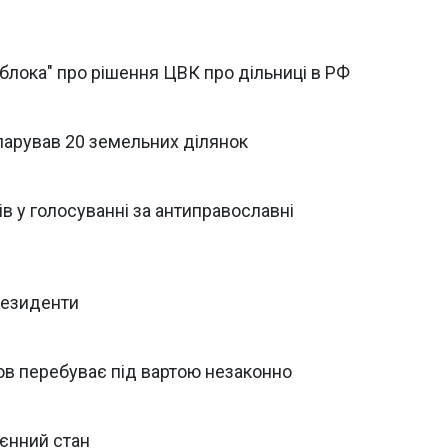
блока" про рішення ЦВК про дільниці в РФ
ларував 20 земельних ділянок
в у голосуванні за антиправославні
резиденти
в перебуває під вартою незаконно
оєнний стан