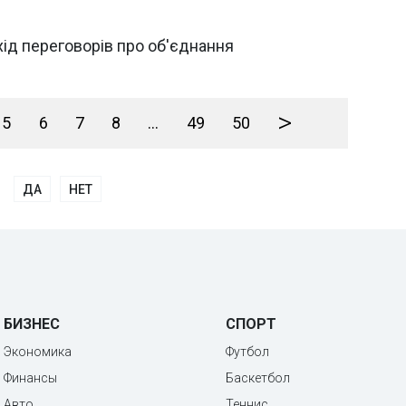
 хід переговорів про об'єднання
>
5
6
7
8
...
49
50
ДА
НЕТ
БИЗНЕС
СПОРТ
Экономика
Футбол
Финансы
Баскетбол
Авто
Теннис