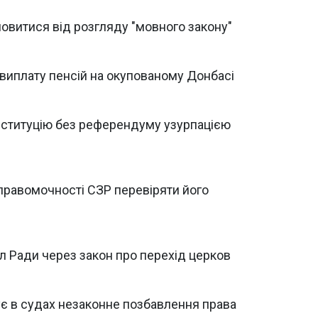
овитися від розгляду "мовного закону"
виплату пенсій на окупованому Донбасі
нституцію без референдуму узурпацією
правомочності СЗР перевіряти його
л Ради через закон про перехід церков
є в судах незаконне позбавлення права