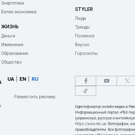
Энергетика
STYLER
Белая экономика
Люди
ЖИЗНЬ
Тренды
Деньги
Полезное
Изменения
Вкусно
Образование
Гороскопы
Общество
UA
EN
RU
Разместить рекламу
ы
Идентификатор онлайн-медиа в Реес
Информационный портал «РБК-Укр
(украинскую, русскую и английскую
https://www.rbc.ua
. Фотографии, и
правообладателям. Все фотографии