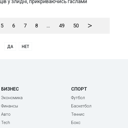
нців у злидні, прикриваючись гаслами
>
5
6
7
8
...
49
50
ДА
НЕТ
БИЗНЕС
СПОРТ
Экономика
Футбол
Финансы
Баскетбол
Авто
Теннис
Tech
Бокс