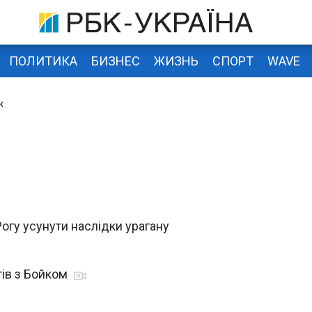
ПОЛИТИКА
БИЗНЕС
ЖИЗНЬ
СПОРТ
WAVE
к
гу усунути наслідки урагану
тів з Бойком