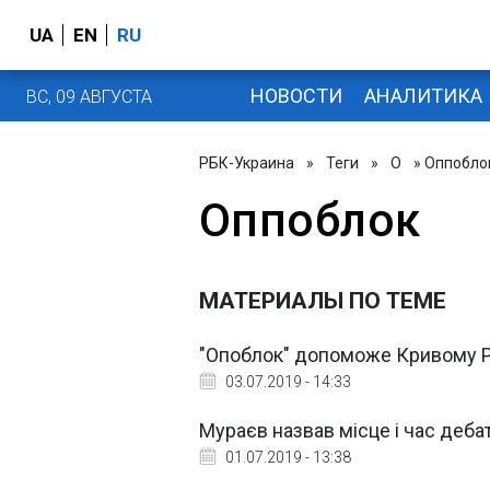
UA
EN
RU
НОВОСТИ
АНАЛИТИКА
ВС, 09 АВГУСТА
РБК-Украина
»
Теги
»
О
» Оппобло
Оппоблок
МАТЕРИАЛЫ ПО ТЕМЕ
"Опоблок" допоможе Кривому Ро
03.07.2019 - 14:33
Мураєв назвав місце і час деба
01.07.2019 - 13:38