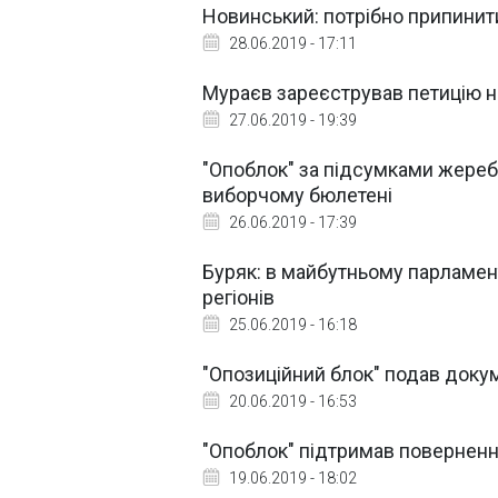
Новинський: потрібно припинити
28.06.2019 - 17:11
Мураєв зареєстрував петицію н
27.06.2019 - 19:39
"Опоблок" за підсумками жере
виборчому бюлетені
26.06.2019 - 17:39
Буряк: в майбутньому парламент
регіонів
25.06.2019 - 16:18
"Опозиційний блок" подав доку
20.06.2019 - 16:53
"Опоблок" підтримав поверненн
19.06.2019 - 18:02