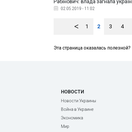
Рабінович: влада загнала украї
02.05.2019 - 11:02
<
1
2
3
4
Эта страница оказалась полезной?
НОВОСТИ
Новости Украины
Война в Украине
Экономика
Мир