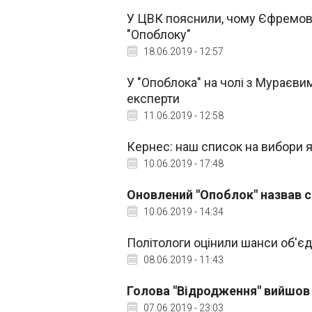
У ЦВК пояснили, чому Єфремов
"Опоблоку"
18.06.2019 - 12:57
У "Опоблока" на чолі з Мураєви
експерти
11.06.2019 - 12:58
Кернес: наш список на вибори як
10.06.2019 - 17:48
Оновлений "Опоблок" назвав с
10.06.2019 - 14:34
Політологи оцінили шанси об'є
08.06.2019 - 11:43
Голова "Відродження" вийшов і
07.06.2019 - 23:03