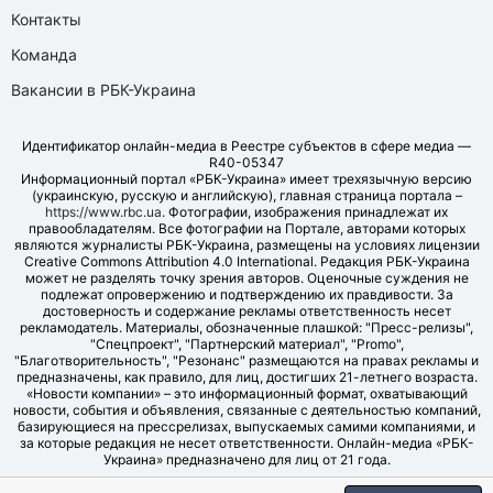
Контакты
Команда
Вакансии в РБК-Украина
Идентификатор онлайн-медиа в Реестре субъектов в сфере медиа —
R40-05347
Информационный портал «РБК-Украина» имеет трехязычную версию
(украинскую, русскую и английскую), главная страница портала –
https://www.rbc.ua
. Фотографии, изображения принадлежат их
правообладателям. Все фотографии на Портале, авторами которых
являются журналисты РБК-Украина, размещены на условиях лицензии
Creative Commons Attribution 4.0 International. Редакция РБК-Украина
может не разделять точку зрения авторов. Оценочные суждения не
подлежат опровержению и подтверждению их правдивости. За
достоверность и содержание рекламы ответственность несет
рекламодатель. Материалы, обозначенные плашкой: "Пресс-релизы",
"Спецпроект", "Партнерский материал", "Promo",
"Благотворительность", "Резонанс" размещаются на правах рекламы и
предназначены, как правило, для лиц, достигших 21-летнего возраста.
«Новости компании» – это информационный формат, охватывающий
новости, события и объявления, связанные с деятельностью компаний,
базирующиеся на прессрелизах, выпускаемых самими компаниями, и
за которые редакция не несет ответственности. Онлайн-медиа «РБК-
Украина» предназначено для лиц от 21 года.
© LLC "UBT MEDIA", 2006-2026.