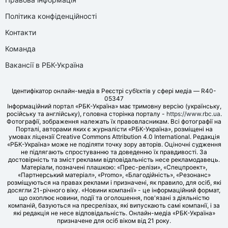
Політика конфіденційності
Контакти
Команда
Вакансії в РБК-Україна
Ідентифікатор онлайн-медіа в Реєстрі суб’єктів у сфері медіа — R40-
05347
Інформаційний портал «РБК-Україна» має тримовну версію (українську,
російську та англійську), головна сторінка порталу -
https://www.rbc.ua
.
Фотографії, зображення належать їх правовласникам. Всі фотографії на
Порталі, авторами яких є журналісти «РБК-Україна», розміщені на
умовах ліцензії Creative Commons Attribution 4.0 International. Редакція
«РБК-Україна» може не поділяти точку зору авторів. Оціночні судження
не підлягають спростуванню та доведенню їх правдивості. За
достовірність та зміст реклами відповідальність несе рекламодавець.
Матеріали, позначені плашкою: «Прес-релізи», «Спецпроект»,
«Партнерський матеріал», «Promo», «Благодійність», «Резонанс»
розміщуються на правах реклами і призначені, як правило, для осіб, які
досягли 21-річного віку. «Новини компанії» - це інформаційний формат,
що охоплює новини, події та оголошення, пов'язані з діяльністю
компаній, базуються на пресрелізах, які випускають самі компанії, і за
які редакція не несе відповідальність. Онлайн-медіа «РБК-Україна»
призначене для осіб віком від 21 року.