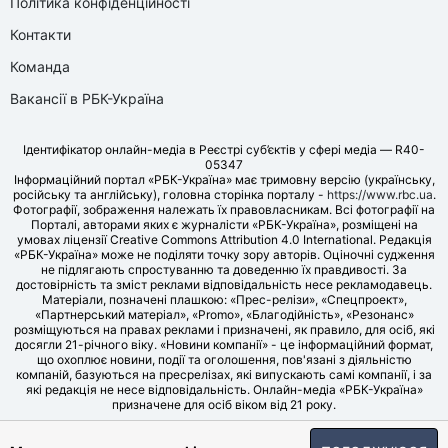
Політика конфіденційності
Контакти
Команда
Вакансії в РБК-Україна
Ідентифікатор онлайн-медіа в Реєстрі суб’єктів у сфері медіа — R40-
05347
Інформаційний портал «РБК-Україна» має тримовну версію (українську,
російську та англійську), головна сторінка порталу -
https://www.rbc.ua
.
Фотографії, зображення належать їх правовласникам. Всі фотографії на
Порталі, авторами яких є журналісти «РБК-Україна», розміщені на
умовах ліцензії Creative Commons Attribution 4.0 International. Редакція
«РБК-Україна» може не поділяти точку зору авторів. Оціночні судження
не підлягають спростуванню та доведенню їх правдивості. За
достовірність та зміст реклами відповідальність несе рекламодавець.
Матеріали, позначені плашкою: «Прес-релізи», «Спецпроект»,
«Партнерський матеріал», «Promo», «Благодійність», «Резонанс»
розміщуються на правах реклами і призначені, як правило, для осіб, які
досягли 21-річного віку. «Новини компанії» - це інформаційний формат,
що охоплює новини, події та оголошення, пов'язані з діяльністю
компаній, базуються на пресрелізах, які випускають самі компанії, і за
які редакція не несе відповідальність. Онлайн-медіа «РБК-Україна»
призначене для осіб віком від 21 року.
© LLC «UBT MEDIA», 2006-2026.