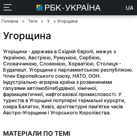
UA
Головна
»
Теги
»
У
» Угорщина
Угорщина
Угорщина - держава в Східній Європі, межує з
Україною, Австрією, Румунією, Сербією,
Словаччиною, Словенією, Хорватією. Столиця -
Будапешт. Угорщина є парламентською республікою.
Член Європейського союзу, НАТО, ООН.
Індустріально-аграрна країна з розвиненими
галузями автомобілебудівної, хімічної,
фармацевтичної, нафтогазової промисловості. У
туристів в Угорщині популярні термальні курорти,
озера Балатон, Хевіз, архітектурні пам'ятки часів
Австро-Угорщини і Угорського Королівства.
МАТЕРІАЛИ ПО ТЕМІ