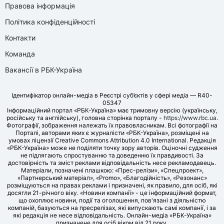
Правова інформація
Політика конфіденційності
Контакти
Команда
Вакансії в РБК-Україна
Ідентифікатор онлайн-медіа в Реєстрі суб’єктів у сфері медіа — R40-
05347
Інформаційний портал «РБК-Україна» має тримовну версію (українську,
російську та англійську), головна сторінка порталу -
https://www.rbc.ua
.
Фотографії, зображення належать їх правовласникам. Всі фотографії на
Порталі, авторами яких є журналісти «РБК-Україна», розміщені на
умовах ліцензії Creative Commons Attribution 4.0 International. Редакція
«РБК-Україна» може не поділяти точку зору авторів. Оціночні судження
не підлягають спростуванню та доведенню їх правдивості. За
достовірність та зміст реклами відповідальність несе рекламодавець.
Матеріали, позначені плашкою: «Прес-релізи», «Спецпроект»,
«Партнерський матеріал», «Promo», «Благодійність», «Резонанс»
розміщуються на правах реклами і призначені, як правило, для осіб, які
досягли 21-річного віку. «Новини компанії» - це інформаційний формат,
що охоплює новини, події та оголошення, пов'язані з діяльністю
компаній, базуються на пресрелізах, які випускають самі компанії, і за
які редакція не несе відповідальність. Онлайн-медіа «РБК-Україна»
призначене для осіб віком від 21 року.