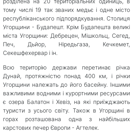
розділена на 20 територіальних одиниць, в
тому числі 19 так званих медьє і одне місто
республіканського підпорядкування. Столиця
Угорщини - Будапешт. Крім Будапешта великі
міста Угорщини: Дебрецен, Мішкольц, Сегед,
Печ, Дьйор, Ніредьгаза, Кечкемет,
Секешфехервар і ін.
Всю територію держави перетинає річка
Дунай, протяжністю понад 400 км, і річки
Угорщини належать до його басейну. Іншими
важливими водними і курортними ресурсами
є озера Балатон і Хевіз, на які приїжджають
туристи з усього світу. Також в Угорщині в
горах розташована одна з найбільших
карстових печер Європи - Агтелек.