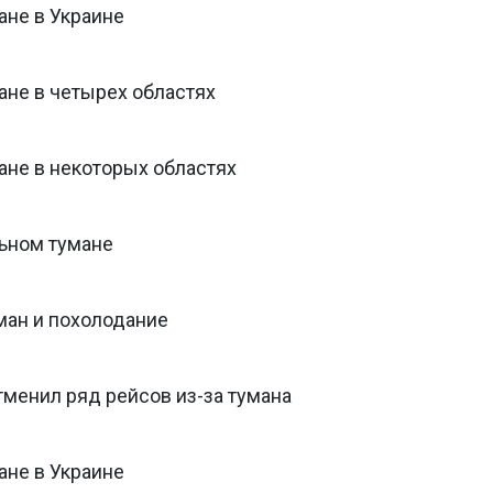
ане в Украине
ане в четырех областях
ане в некоторых областях
ьном тумане
ман и похолодание
тменил ряд рейсов из-за тумана
ане в Украине