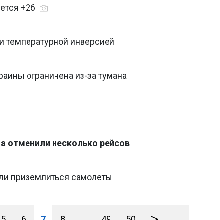
еется +26
ли температурной инверсией
раины ограничена из-за тумана
ана отменили несколько рейсов
гли приземлиться самолеты
>
5
6
7
8
...
49
50