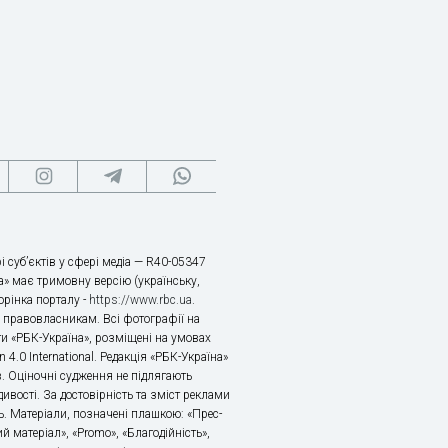
і суб’єктів у сфері медіа — R40-05347
» має тримовну версію (українську,
торінка порталу -
https://www.rbc.ua
.
х правовласникам. Всі фотографії на
ти «РБК-Україна», розміщені на умовах
n 4.0 International. Редакція «РБК-Україна»
в. Оціночні судження не підлягають
ивості. За достовірність та зміст реклами
ь. Матеріали, позначені плашкою: «Прес-
й матеріал», «Promo», «Благодійність»,