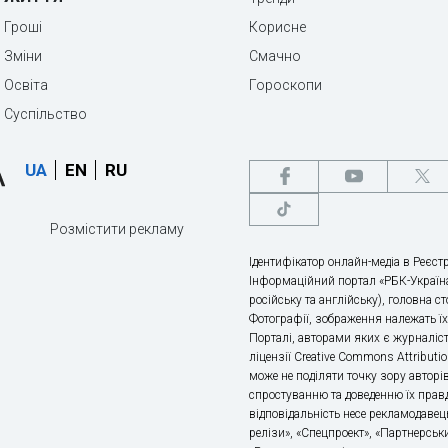
Гроші
Корисне
Зміни
Смачно
Освіта
Гороскопи
Суспільство
UA
EN
RU
Розмістити рекламу
Ідентифікатор онлайн-медіа в Реєстр
Інформаційний портал «РБК-Україна
російську та англійську), головна с
Фотографії, зображення належать ї
Порталі, авторами яких є журналіс
ліцензії Creative Commons Attributio
може не поділяти точку зору авторі
спростуванню та доведенню їх правд
відповідальність несе рекламодавец
релізи», «Спецпроект», «Партнерськи