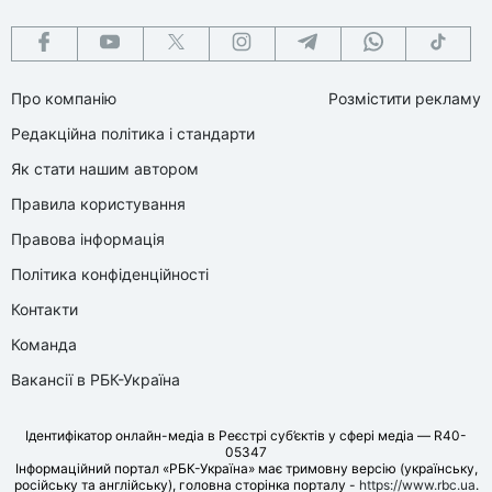
Про компанію
Розмістити рекламу
Редакційна політика і стандарти
Як стати нашим автором
Правила користування
Правова інформація
Політика конфіденційності
Контакти
Команда
Вакансії в РБК-Україна
Ідентифікатор онлайн-медіа в Реєстрі суб’єктів у сфері медіа — R40-
05347
Інформаційний портал «РБК-Україна» має тримовну версію (українську,
російську та англійську), головна сторінка порталу -
https://www.rbc.ua
.