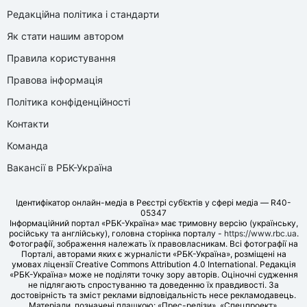
Редакційна політика і стандарти
Як стати нашим автором
Правила користування
Правова інформація
Політика конфіденційності
Контакти
Команда
Вакансії в РБК-Україна
Ідентифікатор онлайн-медіа в Реєстрі суб’єктів у сфері медіа — R40-
05347
Інформаційний портал «РБК-Україна» має тримовну версію (українську,
російську та англійську), головна сторінка порталу -
https://www.rbc.ua
.
Фотографії, зображення належать їх правовласникам. Всі фотографії на
Порталі, авторами яких є журналісти «РБК-Україна», розміщені на
умовах ліцензії Creative Commons Attribution 4.0 International. Редакція
«РБК-Україна» може не поділяти точку зору авторів. Оціночні судження
не підлягають спростуванню та доведенню їх правдивості. За
достовірність та зміст реклами відповідальність несе рекламодавець.
Матеріали, позначені плашкою: «Прес-релізи», «Спецпроект»,