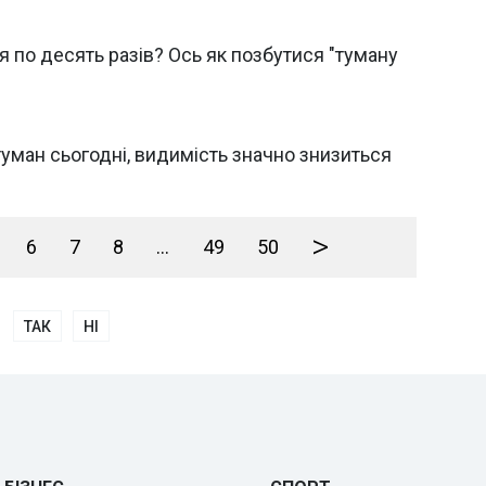
 по десять разів? Ось як позбутися "туману
уман сьогодні, видимість значно знизиться
>
6
7
8
...
49
50
ТАК
НІ