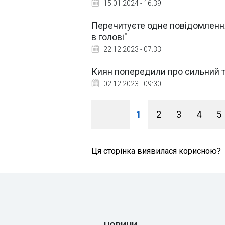
15.01.2024 - 16:39
Перечитуєте одне повідомлення
в голові"
22.12.2023 - 07:33
Киян попередили про сильний т
02.12.2023 - 09:30
1
2
3
4
5
Ця сторінка виявилася корисною?