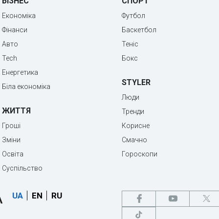
БІЗНЕС
СПОРТ
Економіка
Футбол
Фінанси
Баскетбол
Авто
Теніс
Tech
Бокс
Енергетика
STYLER
Біла економіка
Люди
ЖИТТЯ
Тренди
Гроші
Корисне
Зміни
Смачно
Освіта
Гороскопи
Суспільство
UA
EN
RU