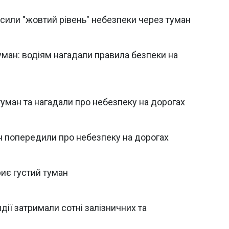
лосили "жовтий рівень" небезпеки через туман
туман: водіям нагадали правила безпеки на
уман та нагадали про небезпеку на дорогах
ян попередили про небезпеку на дорогах
риє густий туман
ндії затримали сотні залізничних та