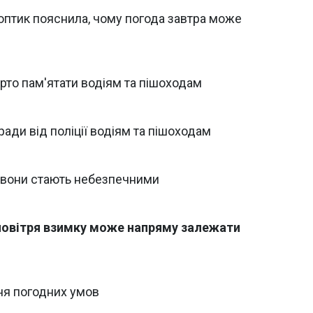
ноптик пояснила, чому погода завтра може
арто пам'ятати водіям та пішоходам
ради від поліції водіям та пішоходам
и вони стають небезпечними
 повітря взимку може напряму залежати
ня погодних умов