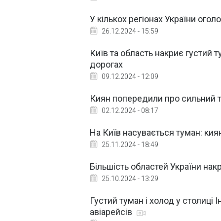
У кількох регіонах України ого
26.12.2024 - 15:59
Київ та область накриє густий 
дорогах
09.12.2024 - 12:09
Киян попередили про сильний т
02.12.2024 - 08:17
На Київ насувається туман: ки
25.11.2024 - 18:49
Більшість областей України нак
25.10.2024 - 13:29
Густий туман і холод у столиці І
авіарейсів