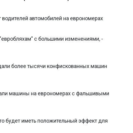
 водителей автомобилей на еврономерах
"евробляхам" с большими изменениями, -
дали более тысячи конфискованных машин
али машины на еврономерах с фальшивыми
вто будет иметь положительный эффект для