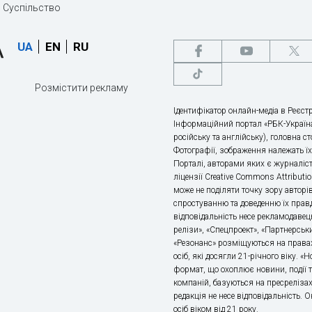
Суспільство
UA
EN
RU
Розмістити рекламу
Ідентифікатор онлайн-медіа в Реєстр
Інформаційний портал «РБК-Україна
російську та англійську), головна с
Фотографії, зображення належать ї
Порталі, авторами яких є журналіс
ліцензії Creative Commons Attributio
може не поділяти точку зору авторі
спростуванню та доведенню їх правд
відповідальність несе рекламодавец
релізи», «Спецпроект», «Партнерськи
«Резонанс» розміщуються на правах
осіб, які досягли 21-річного віку. 
формат, що охоплює новини, події т
компаній, базуються на пресрелізах,
редакція не несе відповідальність.
осіб віком від 21 року.