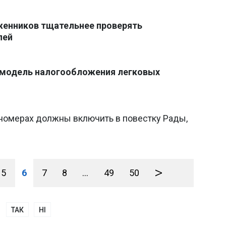
женников тщательнее проверять
лей
ю модель налогообложения легковых
ономерах должны включить в повестку Рады,
>
5
6
7
8
...
49
50
ТАК
НІ