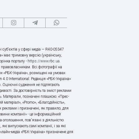
і суб’єктів у сфері медіа — R40-05347
» має тримовну версію (українську,
торінка порталу -
https://www.rbc.ua
.
х правовласникам. Всі фотографії на
ти «РБК-Україна», розміщені на умовах
n 4.0 International. Редакція «РБК-Україна»
в. Оціночні судження не підлягають
ивості. За достовірність та зміст реклами
ь. Матеріали, позначені плашкою: «Прес-
й матеріал», «Promo», «Благодійність»,
 реклами і призначені, як правило, для
«Новини компанії» - це інформаційний
а оголошення, пов'язані з діяльністю
 які випускають самі компанії, і за які
 Онлайн-медіа «РБК-Україна» призначене для