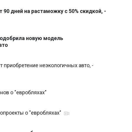
т 90 дней на растаможку с 50% скидкой, -
 одобрила новую модель
вто
т приобретение неэкологичных авто, -
нов о "евробляхах"
нопроекты о "евробляхах"