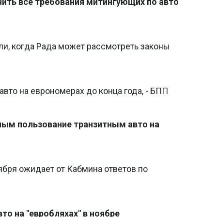
ить все требования митингующих по авто
ли, когда Рада может рассмотреть законы
вто на еврономерах до конца года, - БПП
ным пользование транзитным авто на
ября ожидает от Кабмина ответов по
то на "евробляхах" в ноябре