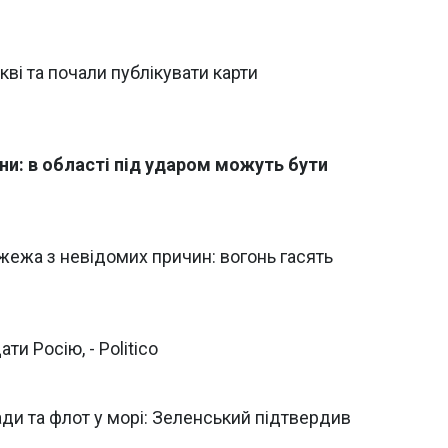
кві та почали публікувати карти
и: в області під ударом можуть бути
жежа з невідомих причин: вогонь гасять
ти Росію, - Politico
ади та флот у морі: Зеленський підтвердив