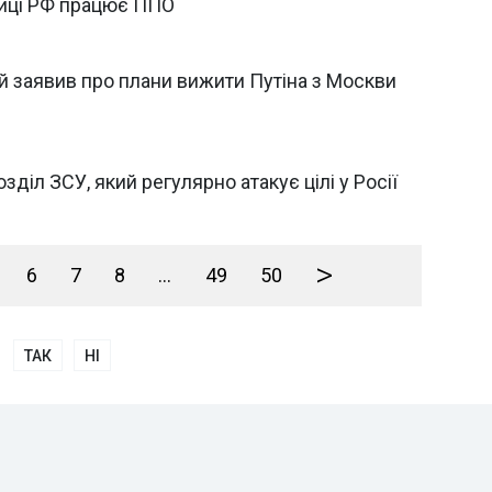
лиці РФ працює ППО
 заявив про плани вижити Путіна з Москви
зділ ЗСУ, який регулярно атакує цілі у Росії
>
6
7
8
...
49
50
ТАК
НІ