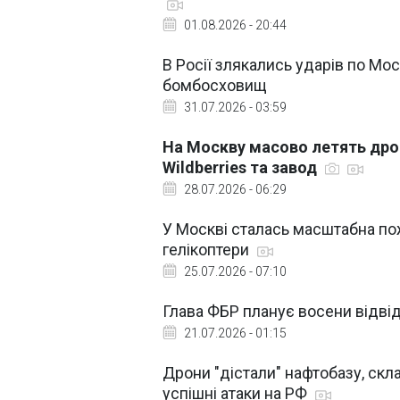
01.08.2026 - 20:44
В Росії злякались ударів по Мос
бомбосховищ
31.07.2026 - 03:59
На Москву масово летять дрон
Wildberries та завод
28.07.2026 - 06:29
У Москві сталась масштабна по
гелікоптери
25.07.2026 - 07:10
Глава ФБР планує восени відвіда
21.07.2026 - 01:15
Дрони "дістали" нафтобазу, скл
успішні атаки на РФ