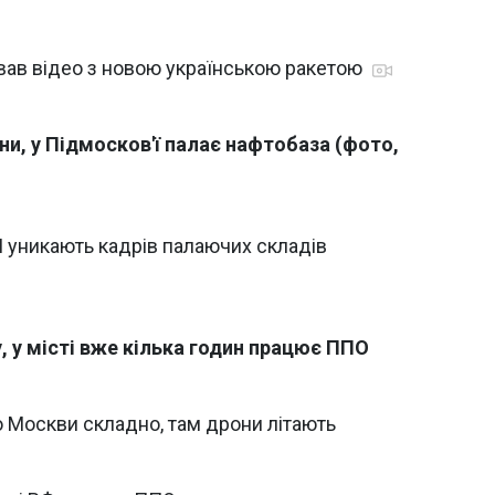
гував відео з новою українською ракетою
и, у Підмосков'ї палає нафтобаза (фото,
І уникають кадрів палаючих складів
, у місті вже кілька годин працює ППО
о Москви складно, там дрони літають