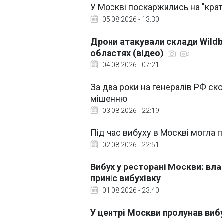
У Москві поскаржились на "крат
05.08.2026 - 13:30
Дрони атакували склади Wildb
областях (відео)
04.08.2026 - 07:21
За два роки на генералів РФ ск
мішенню
03.08.2026 - 22:19
Під час вибуху в Москві могла 
02.08.2026 - 22:51
Вибух у ресторані Москви: вла
приніс вибухівку
01.08.2026 - 23:40
У центрі Москви пролунав вибу