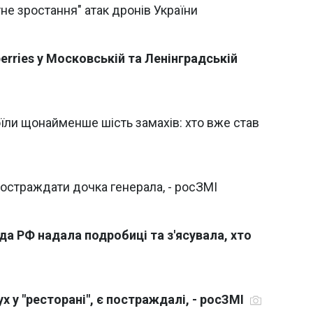
не зростання" атак дронів України
erries у Московській та Ленінградській
оїли щонайменше шість замахів: хто вже став
постраждати дочка генерала, - росЗМІ
да РФ надала подробиці та з'ясувала, хто
х у "ресторані", є постраждалі, - росЗМІ