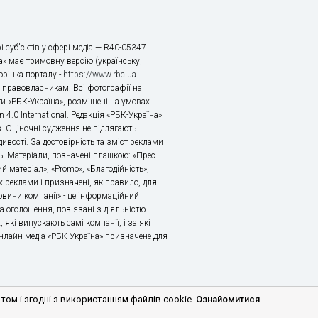
і суб’єктів у сфері медіа — R40-05347
» має тримовну версію (українську,
торінка порталу -
https://www.rbc.ua
.
х правовласникам. Всі фотографії на
ти «РБК-Україна», розміщені на умовах
n 4.0 International. Редакція «РБК-Україна»
в. Оціночні судження не підлягають
ивості. За достовірність та зміст реклами
ь. Матеріали, позначені плашкою: «Прес-
й матеріал», «Promo», «Благодійність»,
 реклами і призначені, як правило, для
«Новини компанії» - це інформаційний
а оголошення, пов'язані з діяльністю
 які випускають самі компанії, і за які
 Онлайн-медіа «РБК-Україна» призначене для
м і згодні з використанням файлів cookie.
Ознайомитися