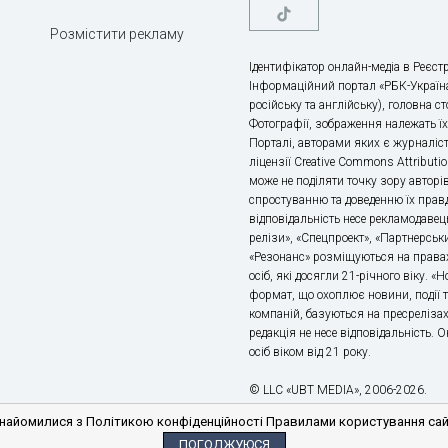
Розмістити рекламу
Ідентифікатор онлайн-медіа в Реєстр
Інформаційний портал «РБК-Україна
російську та англійську), головна с
Фотографії, зображення належать ї
Порталі, авторами яких є журналіс
ліцензії Creative Commons Attributio
може не поділяти точку зору авторі
спростуванню та доведенню їх правд
відповідальність несе рекламодавец
релізи», «Спецпроект», «Партнерськи
«Резонанс» розміщуються на правах
осіб, які досягли 21-річного віку. 
формат, що охоплює новини, події т
компаній, базуються на пресрелізах,
редакція не несе відповідальність.
осіб віком від 21 року.
© LLC «UBT MEDIA», 2006-2026.
айомилися з Політикою конфіденційності Правилами користування сайто
ПОГОДЖУЮСЯ