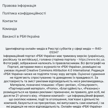
Правова інформація
Політика конфіденційності
Контакти
Команда
Вакансії в РБК-Україна
Ідентифікатор онлайн-медіа в Реєстрі суб’єктів у сфері медіа — R40-
05347
Інформаційний портал «РБК-Україна» має тримовну версію (українську,
російську та англійську), головна сторінка порталу -
https://www.rbc.ua
.
Фотографії, зображення належать їх правовласникам. Всі фотографії на
Порталі, авторами яких є журналісти «РБК-Україна», розміщені на
умовах ліцензії Creative Commons Attribution 4.0 International. Редакція
«РБК-Україна» може не поділяти точку зору авторів. Оціночні судження
не підлягають спростуванню та доведенню їх правдивості. За
достовірність та зміст реклами відповідальність несе рекламодавець.
Матеріали, позначені плашкою: «Прес-релізи», «Спецпроект»,
«Партнерський матеріал», «Promo», «Благодійність», «Резонанс»
розміщуються на правах реклами і призначені, як правило, для осіб, які
досягли 21-річного віку. «Новини компанії» - це інформаційний формат,
що охоплює новини, події та оголошення, пов'язані з діяльністю
компаній, базуються на пресрелізах, які випускають самі компанії, і за
які редакція не несе відповідальність. Онлайн-медіа «РБК-Україна»