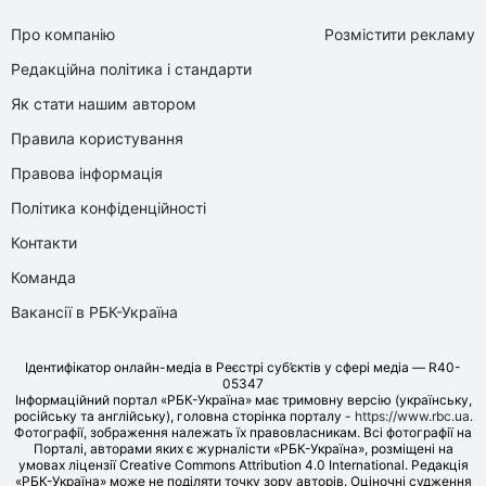
Про компанію
Розмістити рекламу
Редакційна політика і стандарти
Як стати нашим автором
Правила користування
Правова інформація
Політика конфіденційності
Контакти
Команда
Вакансії в РБК-Україна
Ідентифікатор онлайн-медіа в Реєстрі суб’єктів у сфері медіа — R40-
05347
Інформаційний портал «РБК-Україна» має тримовну версію (українську,
російську та англійську), головна сторінка порталу -
https://www.rbc.ua
.
Фотографії, зображення належать їх правовласникам. Всі фотографії на
Порталі, авторами яких є журналісти «РБК-Україна», розміщені на
умовах ліцензії Creative Commons Attribution 4.0 International. Редакція
«РБК-Україна» може не поділяти точку зору авторів. Оціночні судження