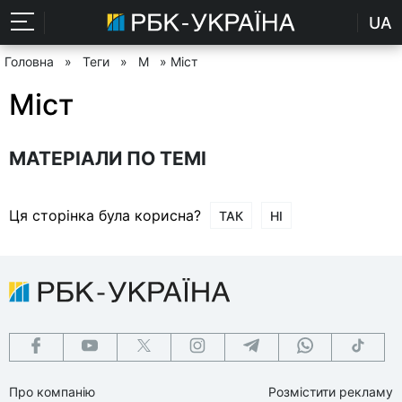
UA
Головна
»
Теги
»
М
» Міст
Міст
МАТЕРІАЛИ ПО ТЕМІ
Ця сторінка була корисна?
ТАК
НІ
Про компанію
Розмістити рекламу