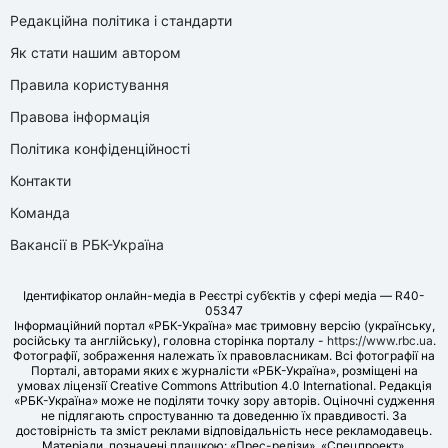
Редакційна політика і стандарти
Як стати нашим автором
Правила користування
Правова інформація
Політика конфіденційності
Контакти
Команда
Вакансії в РБК-Україна
Ідентифікатор онлайн-медіа в Реєстрі суб’єктів у сфері медіа — R40-
05347
Інформаційний портал «РБК-Україна» має тримовну версію (українську,
російську та англійську), головна сторінка порталу -
https://www.rbc.ua
.
Фотографії, зображення належать їх правовласникам. Всі фотографії на
Порталі, авторами яких є журналісти «РБК-Україна», розміщені на
умовах ліцензії Creative Commons Attribution 4.0 International. Редакція
«РБК-Україна» може не поділяти точку зору авторів. Оціночні судження
не підлягають спростуванню та доведенню їх правдивості. За
достовірність та зміст реклами відповідальність несе рекламодавець.
Матеріали, позначені плашкою: «Прес-релізи», «Спецпроект»,