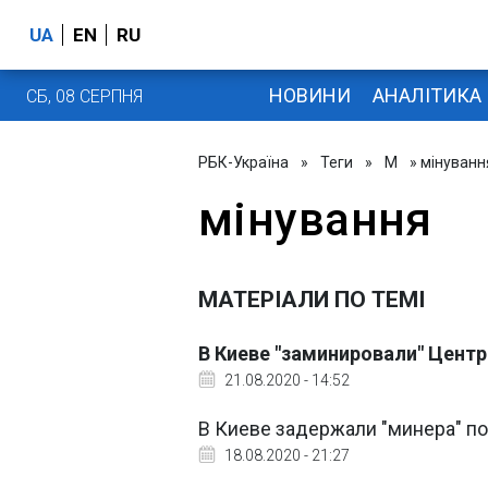
UA
EN
RU
НОВИНИ
АНАЛІТИКА
СБ, 08 СЕРПНЯ
РБК-Україна
»
Теги
»
М
» мінуванн
мінування
МАТЕРІАЛИ ПО ТЕМІ
В Киеве "заминировали" Цент
21.08.2020 - 14:52
В Киеве задержали "минера" п
18.08.2020 - 21:27