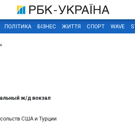
ПОЛІТИКА
БІЗНЕС
ЖИТТЯ
СПОРТ
WAVE
S
я
ральный ж/д вокзал
осольств США и Турции