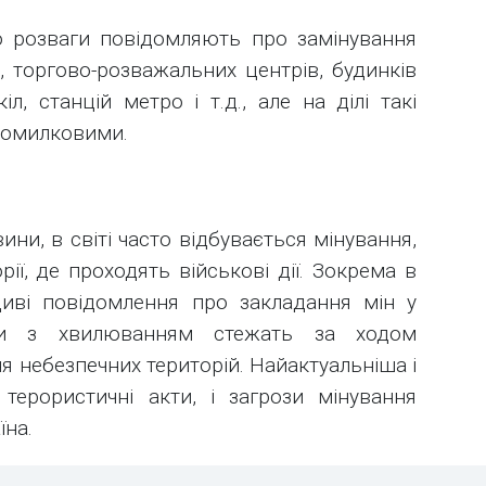
 розваги повідомляють про замінування
в, торгово-розважальних центрів, будинків
кіл, станцій метро і т.д., але на ділі такі
помилковими.
ни, в світі часто відбувається мінування,
рії, де проходять військові дії. Зокрема в
диві повідомлення про закладання мін у
ди з хвилюванням стежать за ходом
я небезпечних територій. Найактуальніша і
терористичні акти, і загрози мінування
їна.