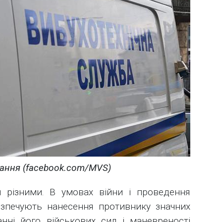
вання (facebook.com/MVS)
и різними. В умовах війни і проведення
езпечують нанесення противнику значних
анні його військових сил і маневреності