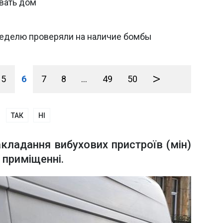
вать дом
 неделю проверяли на наличие бомбы
>
5
6
7
8
...
49
50
ТАК
НІ
акладання вибухових пристроїв (мін)
в приміщенні.