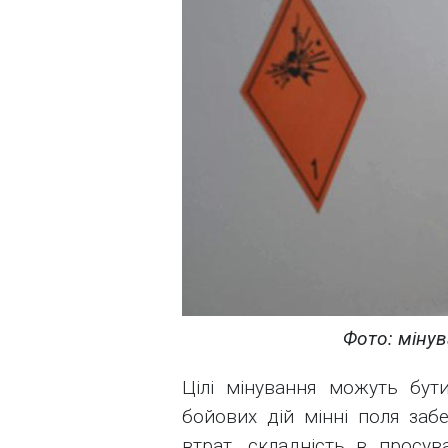
Фото: міну
Цілі мінування можуть бут
бойових дій мінні поля заб
втрат, складність в просув