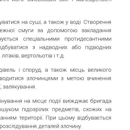
ватися на суші, а також у воді. Створення
ежної смуги за допомогою закладання
нується спеціальними протидесантними
ідбуватися з надводних або підводних
літаків, вертольотів і т.д.
івель і споруд, а також місць великого
водитися злочинцями з метою вчинення
, залякування.
інування на місце події виїжджає бригада
ошуком підозрілих предметів, схожих на
уванням території. При цьому відбувається
розслідування деталей злочину.