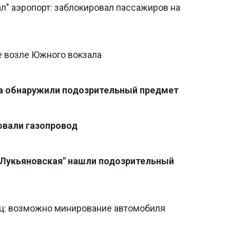
л" аэропорт: заблокировал пассажиров на
 возле Южного вокзала
ла обнаружили подозрительный предмет
овали газопровод
 "Лукьяновская" нашли подозрительный
иц: возможно минирование автомобиля