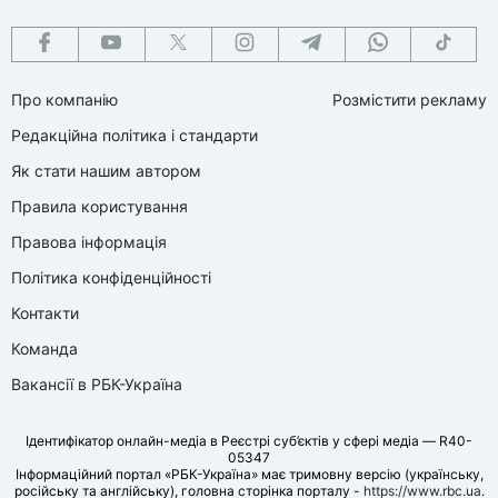
Про компанію
Розмістити рекламу
Редакційна політика і стандарти
Як стати нашим автором
Правила користування
Правова інформація
Політика конфіденційності
Контакти
Команда
Вакансії в РБК-Україна
Ідентифікатор онлайн-медіа в Реєстрі суб’єктів у сфері медіа — R40-
05347
Інформаційний портал «РБК-Україна» має тримовну версію (українську,
російську та англійську), головна сторінка порталу -
https://www.rbc.ua
.