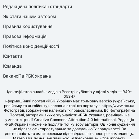
Редакційна політика і стандарти
Як стати нашим автором
Правила користування
Правова інформація
Політика конфіденційності
Контакти
Команда
Вакансії в РБК-Україна
Ідентифікатор онлайн-медіа в Реєстрі суб’єктів у сфері медіа — R40-
05347
Інформаційний портал «РБК-Україна» має тримовну версію (українську,
російську та англійську), головна сторінка порталу -
https://www.rbc.ua
.
Фотографії, зображення належать їх правовласникам. Всі фотографії на
Порталі, авторами яких є журналісти «РБК-Україна», розміщені на
умовах ліцензії Creative Commons Attribution 4.0 International. Редакція
«РБК-Україна» може не поділяти точку зору авторів. Оціночні судження
не підлягають спростуванню та доведенню їх правдивості. За
достовірність та зміст реклами відповідальність несе рекламодавець.
Матеріали, позначені плашкою: «Прес-релізи», «Спецпроект»,