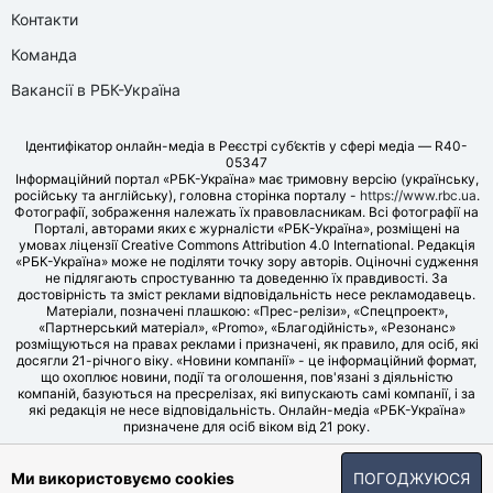
Контакти
Команда
Вакансії в РБК-Україна
Ідентифікатор онлайн-медіа в Реєстрі суб’єктів у сфері медіа — R40-
05347
Інформаційний портал «РБК-Україна» має тримовну версію (українську,
російську та англійську), головна сторінка порталу -
https://www.rbc.ua
.
Фотографії, зображення належать їх правовласникам. Всі фотографії на
Порталі, авторами яких є журналісти «РБК-Україна», розміщені на
умовах ліцензії Creative Commons Attribution 4.0 International. Редакція
«РБК-Україна» може не поділяти точку зору авторів. Оціночні судження
не підлягають спростуванню та доведенню їх правдивості. За
достовірність та зміст реклами відповідальність несе рекламодавець.
Матеріали, позначені плашкою: «Прес-релізи», «Спецпроект»,
«Партнерський матеріал», «Promo», «Благодійність», «Резонанс»
розміщуються на правах реклами і призначені, як правило, для осіб, які
досягли 21-річного віку. «Новини компанії» - це інформаційний формат,
що охоплює новини, події та оголошення, пов'язані з діяльністю
компаній, базуються на пресрелізах, які випускають самі компанії, і за
які редакція не несе відповідальність. Онлайн-медіа «РБК-Україна»
призначене для осіб віком від 21 року.
© LLC «UBT MEDIA», 2006-2026.
Ми використовуємо cookies
ПОГОДЖУЮСЯ