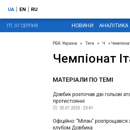
UA
EN
RU
НОВИНИ
АНАЛІТИКА
ПТ, 07 СЕРПНЯ
РБК-Україна
»
Теги
»
Ч
» Чемпіонат
Чемпіонат Іт
МАТЕРІАЛИ ПО ТЕМІ
Довбик розпочав дві гольові ат
протистоянні
05.01.2025 - 23:41
Офіційно: "Мілан" розпрощався 
клубом Довбика