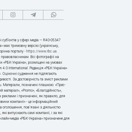
і суб’єктів у сфері медіа — R40-05347
» має тримовну версію (українську,
торінка порталу -
https://www.rbc.ua
.
х правовласникам. Всі фотографії на
ти «РБК-Україна», розміщені на умовах
n 4.0 International. Редакція «РБК-Україна»
в. Оціночні судження не підлягають
ивості. За достовірність та зміст реклами
ь. Матеріали, позначені плашкою: «Прес-
й матеріал», «Promo», «Благодійність»,
 реклами і призначені, як правило, для
«Новини компанії» - це інформаційний
а оголошення, пов'язані з діяльністю
 які випускають самі компанії, і за які
 Онлайн-медіа «РБК-Україна» призначене для