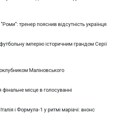
"Роми": тренер пояснив відсутність українця
 футбольну імперію історичним грандом Серії
оклубником Маліновського
я фінальне місце в голосуванні
Італія і Формула-1 у ритмі маріачі: анонс