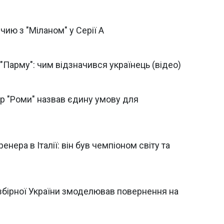
чию з "Міланом" у Серії А
Парму": чим відзначився українець (відео)
ер "Роми" назвав єдину умову для
нера в Італії: він був чемпіоном світу та
 збірної України змоделював повернення на