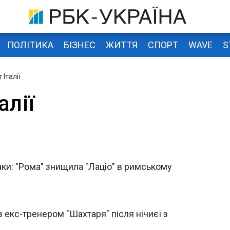
ПОЛІТИКА
БІЗНЕС
ЖИТТЯ
СПОРТ
WAVE
S
 Італії
алії
аки: "Рома" знищила "Лаціо" в римському
з екс-тренером "Шахтаря" після нічиєї з