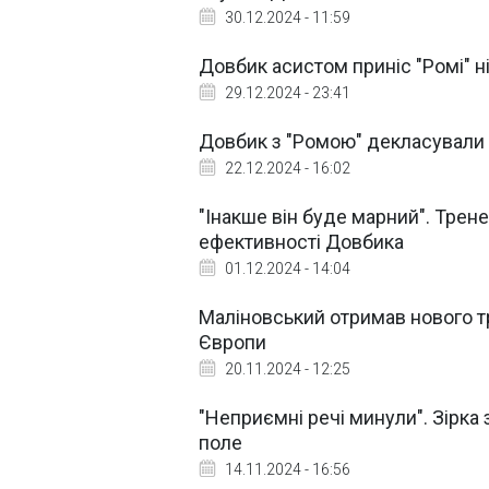
30.12.2024 - 11:59
Довбик асистом приніс "Ромі" ні
29.12.2024 - 23:41
Довбик з "Ромою" декласували "
22.12.2024 - 16:02
"Інакше він буде марний". Трен
ефективності Довбика
01.12.2024 - 14:04
Маліновський отримав нового тре
Європи
20.11.2024 - 12:25
"Неприємні речі минули". Зірка
поле
14.11.2024 - 16:56