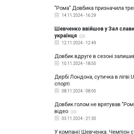
"Рома" Довбика призначила тре
14.11.2024 - 16:29
Шевченко ввійшов у Зал слави
українця
12.11.2024 - 12:49
Довбик вдруге в сезоні залишив
10.11.2024 - 18:50
Дербі Лондона, сутичка в лігві U
спорті
08.11.2024 - 08:00
Довбик голом не врятував "Рому"
відео
03.11.2024 - 21:30
У компанії Шевченка. Чемпіон с