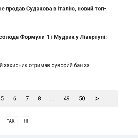
не продав Судакова в Італію, новий топ-
асолода Формули-1 і Мудрик у Ліверпулі:
й захисник отримав суворий бан за
>
5
6
7
8
...
49
50
ТАК
НІ