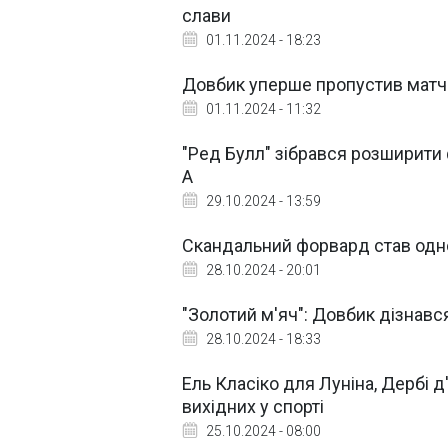
слави
01.11.2024 - 18:23
Довбик уперше пропустив матч 
01.11.2024 - 11:32
"Ред Булл" зібрався розширити
A
29.10.2024 - 13:59
Скандальний форвард став одн
28.10.2024 - 20:01
"Золотий м'яч": Довбик дізнавс
28.10.2024 - 18:33
Ель Класіко для Луніна, Дербі д'
вихідних у спорті
25.10.2024 - 08:00