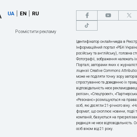
UA
EN
RU
Розмістити рекламу
Ідентифікатор онлайн-медіа в Реєстр
Інформаційний портал «РБК-Україна
російську та англійську), головна с
Фотографії, зображення належать ї
Порталі, авторами яких є журналіс
ліцензії Creative Commons Attributio
може не поділяти точку зору авторі
спростуванню та доведенню їх правд
відповідальність несе рекламодавец
релізи», «Спецпроект», «Партнерськи
«Резонанс» розміщуються на правах
осіб, які досягли 21-річного віку. 
формат, що охоплює новини, події т
компаній, базуються на пресрелізах,
редакція не несе відповідальність.
осіб віком від 21 року.