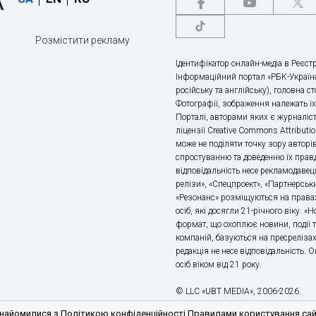
Розмістити рекламу
Ідентифікатор онлайн-медіа в Реєстр
Інформаційний портал «РБК-Україна
російську та англійську), головна с
Фотографії, зображення належать ї
Порталі, авторами яких є журналіс
ліцензії Creative Commons Attributio
може не поділяти точку зору авторі
спростуванню та доведенню їх правд
відповідальність несе рекламодавец
релізи», «Спецпроект», «Партнерськи
«Резонанс» розміщуються на правах
осіб, які досягли 21-річного віку. 
формат, що охоплює новини, події т
компаній, базуються на пресрелізах,
редакція не несе відповідальність.
осіб віком від 21 року.
© LLC «UBT MEDIA», 2006-2026.
айомилися з Політикою конфіденційності Правилами користування сайто