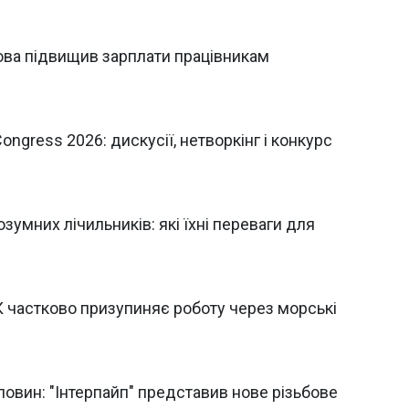
това підвищив зарплати працівникам
ongress 2026: дискусії, нетворкінг і конкурс
умних лічильників: які їхні переваги для
 частково призупиняє роботу через морські
овин: "Інтерпайп" представив нове різьбове