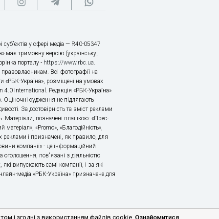
і суб’єктів у сфері медіа — R40-05347
» має тримовну версію (українську,
торінка порталу -
https://www.rbc.ua
.
х правовласникам. Всі фотографії на
ти «РБК-Україна», розміщені на умовах
n 4.0 International. Редакція «РБК-Україна»
в. Оціночні судження не підлягають
ивості. За достовірність та зміст реклами
ь. Матеріали, позначені плашкою: «Прес-
й матеріал», «Promo», «Благодійність»,
 реклами і призначені, як правило, для
«Новини компанії» - це інформаційний
а оголошення, пов'язані з діяльністю
 які випускають самі компанії, і за які
 Онлайн-медіа «РБК-Україна» призначене для
м і згодні з використанням файлів cookie.
Ознайомитися