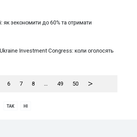
і: як зекономити до 60% та отримати
 Ukraine Investment Congress: коли оголосять
>
6
7
8
...
49
50
ТАК
НІ