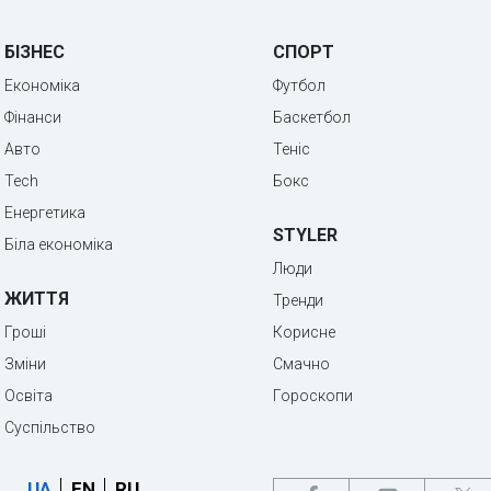
БІЗНЕС
СПОРТ
Економіка
Футбол
Фінанси
Баскетбол
Авто
Теніс
Tech
Бокс
Енергетика
STYLER
Біла економіка
Люди
ЖИТТЯ
Тренди
Гроші
Корисне
Зміни
Смачно
Освіта
Гороскопи
Суспільство
UA
EN
RU