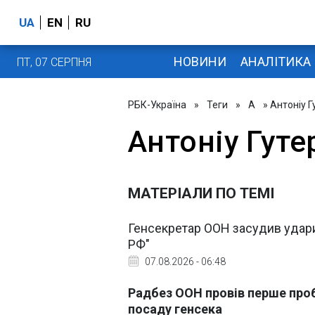
UA
EN
RU
НОВИНИ
АНАЛІТИКА
ПТ, 07 СЕРПНЯ
РБК-Україна
»
Теги
»
А
» Антоніу Г
Антоніу Гуте
МАТЕРІАЛИ ПО ТЕМІ
Генсекретар ООН засудив удари 
РФ"
07.08.2026 - 06:48
Радбез ООН провів перше про
посаду генсека