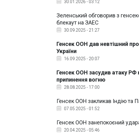
30.01.2026 - 03:12
Зеленський обговорив з генсек
блекаут на ЗАЕС
30.09.2025 - 21:27
Генсек ООН дав невтішний пр
України
16.09.2025 - 20:07
Генсек ООН засудив атаку РФ н
припинення вогню
28.08.2025 - 17:00
Генсек ООН закликав Індію та П
07.05.2025 - 01:52
Генсек ООН занепокоєний удара
20.04.2025 - 05:46