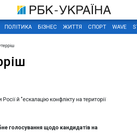
ПОЛІТИКА
БІЗНЕС
ЖИТТЯ
СПОРТ
WAVE
S
утерріш
рріш
Росії й "ескалацію конфлікту на території
бне голосування щодо кандидатів на