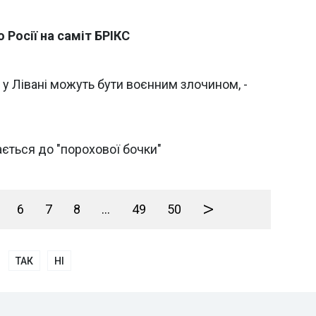
 Росії на саміт БРІКС
 у Лівані можуть бути воєнним злочином, -
ається до "порохової бочки"
>
6
7
8
...
49
50
ТАК
НІ