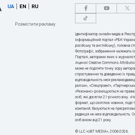
UA
EN
RU
Розмістити рекламу
Ідентифікатор онлайн-медіа в Реєстр
Інформаційний портал «РБК-Україна
російську та англійську), головна с
Фотографії, зображення належать ї
Порталі, авторами яких є журналіс
ліцензії Creative Commons Attributio
може не поділяти точку зору авторі
спростуванню та доведенню їх правд
відповідальність несе рекламодавец
релізи», «Спецпроект», «Партнерськи
«Резонанс» розміщуються на правах
осіб, які досягли 21-річного віку. 
формат, що охоплює новини, події т
компаній, базуються на пресрелізах,
редакція не несе відповідальність.
осіб віком від 21 року.
© LLC «UBT MEDIA», 2006-2026.