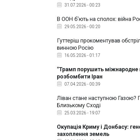
31.07.2026 - 00:23
В ООН б'ють на сполох: війна Р
29.05.2026 - 00:20
Гуттеріш прокоментував обстріл
винною Росію
16.05.2026 - 01:17
"Трамп порушить міжнародне 
розбомбити Іран
07.04.2026 - 00:39
Ліван стане наступною Газою? 
Близькому Сході
25.03.2026 - 19:07
Окупація Криму і Донбасу: ге
захоплення земель