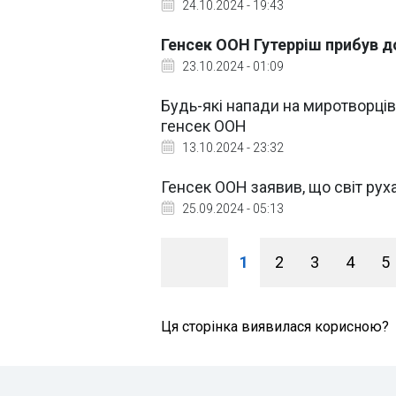
24.10.2024 - 19:43
Генсек ООН Гутерріш прибув до
23.10.2024 - 01:09
Будь-які напади на миротворців
генсек ООН
13.10.2024 - 23:32
Генсек ООН заявив, що світ рух
25.09.2024 - 05:13
1
2
3
4
5
Ця сторінка виявилася корисною?