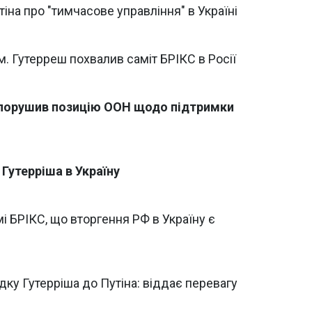
іна про "тимчасове управління" в Україні
 Гутерреш похвалив саміт БРІКС в Росії
м порушив позицію ООН щодо підтримки
 Гутерріша в Україну
мі БРІКС, що вторгення РФ в Україну є
дку Гутерріша до Путіна: віддає перевагу