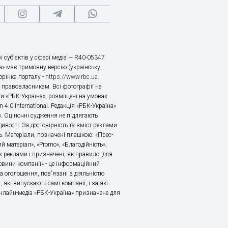
і суб’єктів у сфері медіа — R40-05347
» має тримовну версію (українську,
торінка порталу -
https://www.rbc.ua
.
х правовласникам. Всі фотографії на
ти «РБК-Україна», розміщені на умовах
n 4.0 International. Редакція «РБК-Україна»
в. Оціночні судження не підлягають
ивості. За достовірність та зміст реклами
ь. Матеріали, позначені плашкою: «Прес-
й матеріал», «Promo», «Благодійність»,
 реклами і призначені, як правило, для
«Новини компанії» - це інформаційний
а оголошення, пов'язані з діяльністю
 які випускають самі компанії, і за які
 Онлайн-медіа «РБК-Україна» призначене для