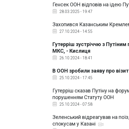
Генсек ООН відповів на ідею Пут
28.03.2025 - 19:47
Захопився Казанським Кремлем.
27.10.2024 - 14:55
Гутерріш зустріччю з Путіни
МКС, - Кислиця
26.10.2024 - 18:41
В ООН зробили заяву про візит
25.10.2024 - 17:45
Гутерріш сказав Путіну на фору
порушенням Статуту ООН
25.10.2024 - 07:58
Зеленський відреагував на поїз
спокусам у Казані