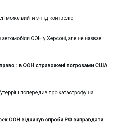
осії може вийти з-під контролю
 автомобіля ООН у Херсоні, але не назвав
право": в ООН стривожені погрозами США
Гутерріш попередив про катастрофу на
нсек ООН відкинув спроби РФ виправдати