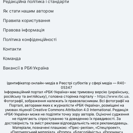
Редакційна політика і стандарти
Як стати нашим автором
Правила користування
Правова інформація
Політика конфіденційності
Контакти
Команда
Вакансії в РБК-Україна
Ідентифікатор онлайн-медіа в Реєстрі суб’єктів у сфері медіа — R40-
05347
Інформаційний портал «РБК-Україна» має тримовну версію (українську,
російську та англійську), головна сторінка порталу -
https://www.rbc.ua
.
Фотографії, зображення належать їх правовласникам. Всі фотографії на
Порталі, авторами яких є журналісти «РБК-Україна», розміщені на
умовах ліцензії Creative Commons Attribution 4.0 International. Редакція
«РБК-Україна» може не поділяти точку зору авторів. Оціночні судження
не підлягають спростуванню та доведенню їх правдивості. За
достовірність та зміст реклами відповідальність несе рекламодавець.
Матеріали, позначені плашкою: «Прес-релізи», «Спецпроект»,
«Партнерський матеріал», «Promo», «Благодійність», «Резонанс»