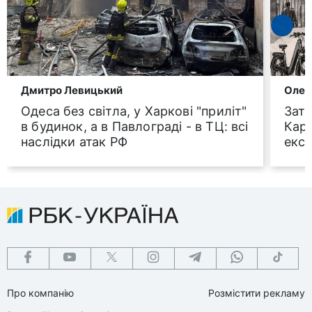
Дмитро Левицький
Олег
Одеса без світла, у Харкові "приліт"
Затр
в будинок, а в Павлограді - в ТЦ: всі
Карч
наслідки атак РФ
екск
Про компанію
Розмістити рекламу