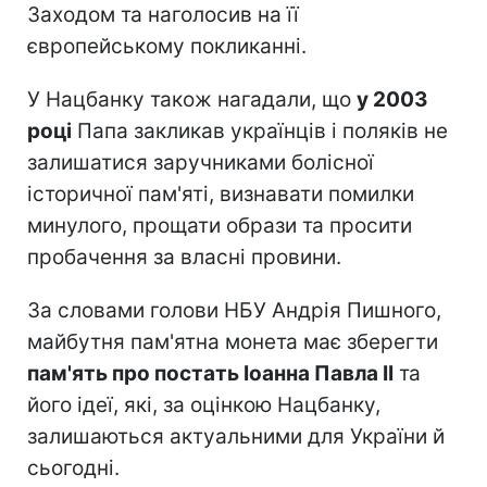
Заходом та наголосив на її
європейському покликанні.
У Нацбанку також нагадали, що
у 2003
році
Папа закликав українців і поляків не
залишатися заручниками болісної
історичної пам'яті, визнавати помилки
минулого, прощати образи та просити
пробачення за власні провини.
За словами голови НБУ Андрія Пишного,
майбутня пам'ятна монета має зберегти
пам'ять про постать Іоанна Павла II
та
його ідеї, які, за оцінкою Нацбанку,
залишаються актуальними для України й
сьогодні.