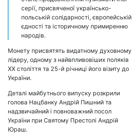
серії, присвяченої українсько-
польській солідарності, європейській
єдності та історичному примиренню
народів.
Монету присвятять видатному духовному
лідеру, одному з найвпливовіших поляків
ХХ століття та 25-й річниці його візиту до
України.
Деталі майбутнього випуску розкрили
голова Нацбанку Андрій Пишний та
надзвичайний і повноважний посол
України при Святому Престолі Андрій
Юраш.