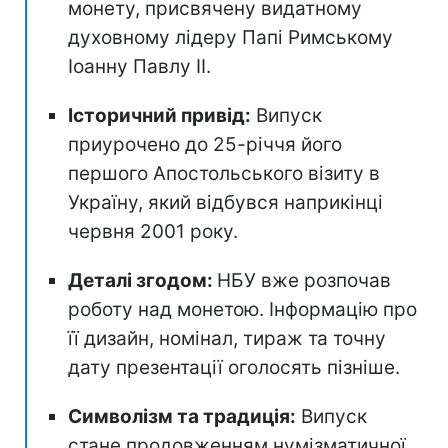
монету, присвячену видатному
духовному лідеру Папі Римському
Іоанну Павлу II.
Історичний привід:
Випуск
приурочено до 25-річчя його
першого Апостольського візиту в
Україну, який відбувся наприкінці
червня 2001 року.
Деталі згодом:
НБУ вже розпочав
роботу над монетою. Інформацію про
її дизайн, номінал, тираж та точну
дату презентації оголосять пізніше.
Символізм та традиція:
Випуск
стане продовженням нумізматичної