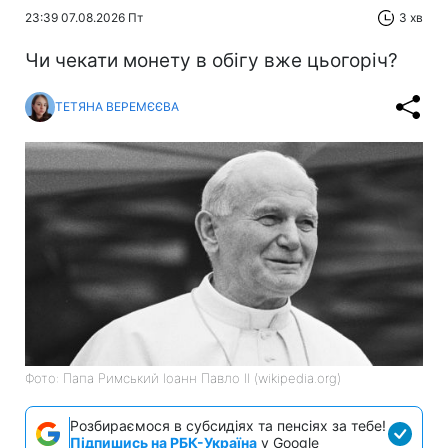
23:39 07.08.2026 Пт
3 хв
Чи чекати монету в обігу вже цьогоріч?
ТЕТЯНА ВЕРЕМЄЄВА
Фото: Папа Римський Іоанн Павло II (wikipedia.org)
Розбираємося в субсидіях та пенсіях за тебе!
Підпишись на РБК-Україна
у Google