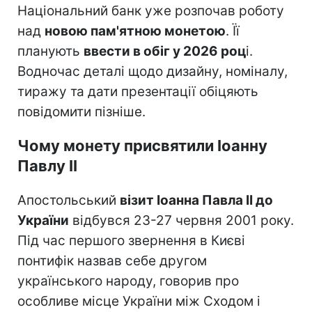
Національний банк уже розпочав роботу
над
новою пам'ятною монетою
. Її
планують
ввести в обіг у 2026 роц
і.
Водночас деталі щодо дизайну, номіналу,
тиражу та дати презентації обіцяють
повідомити пізніше.
Чому монету присвятили Іоанну
Павлу II
Апостольський
візит Іоанна Павла II до
України
відбувся 23-27 червня 2001 року.
Під час першого звернення в Києві
понтифік назвав себе другом
українського народу, говорив про
особливе місце України між Сходом і