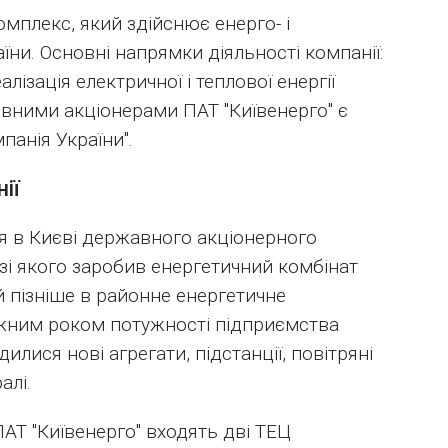
омплекс, який здійснює енерго- і
їни. Основні напрямки діяльності компанії:
лізація електричної і теплової енергії
овними акціонерами ПАТ "Київенерго" є
панія України".
ії
я в Києві державного акціонерного
азі якого заробив енергетичний комбінат
й пізніше в районне енергетичне
кожним роком потужності підприємства
илися нові агрегати, підстанції, повітряні
алі.
АТ "Київенерго" входять дві ТЕЦ