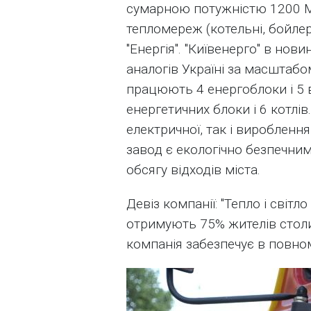
сумарною потужністю 1200 М
тепломереж (котельні, бойлерн
"Енергія". "Київенерго" в но
аналогів Україні за масштабо
працюють 4 енергоблоки і 5 в
енергетичних блоки і 6 котлі
електричної, так і виробленн
завод є екологічно безпечним
обсягу відходів міста.
Девіз компанії: "Тепло і світл
отримують 75% жителів столиц
компанія забезпечує в повном