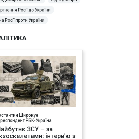
ргнення Росії до України
на Росії проти України
АЛІТИКА
остянтин Широкун
ореспондент РБК-Україна
айбутнє ЗСУ – за
кзоскелетами: інтерв'ю з