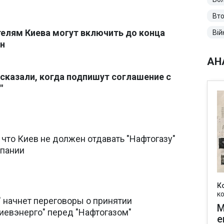
Вто
елям Киева могут включить до конца
Вій
ан
АН
ссказали, когда подпишут соглашение с
"
, что Киев не должен отдавать "Нафтогазу"
мпании
К
к
 начнет переговоры о принятии
М
иевэнерго" перед "Нафтогазом"
е