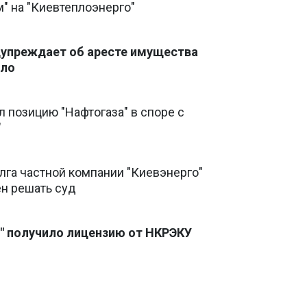
" на "Киевтеплоэнерго"
дупреждает об аресте имущества
пло
 позицию "Нафтогаза" в споре с
"
лга частной компании "Киевэнерго"
ен решать суд
" получило лицензию от НКРЭКУ