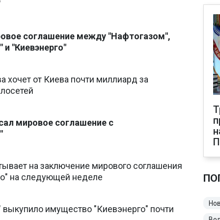
"
ровое соглашение между "Нафтогазом",
 и "Киевэнерго"
 хочет от Киева почти миллиард за
лосетей
Т
п
сал мировое соглашение с
н
"
итывает на заключение мирового соглашения
го" на следующей неделе
ПО
Нов
" выкупило имущество "Киевэнерго" почти
Во