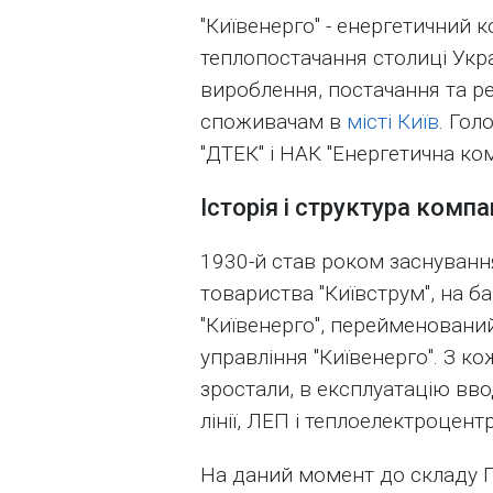
"Київенерго" - енергетичний к
теплопостачання столиці Укра
вироблення, постачання та реа
споживачам в
місті Київ
. Гол
"ДТЕК" і НАК "Енергетична ком
Історія і структура компан
1930-й став роком заснуванн
товариства "Київструм", на б
"Київенерго", перейменовани
управління "Київенерго". З 
зростали, в експлуатацію ввод
лінії, ЛЕП і теплоелектроцентр
На даний момент до складу П