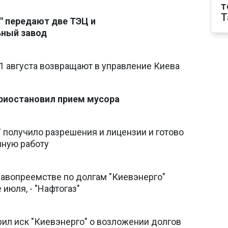
т
T
" передают две ТЭЦ и
ный завод
 1 августа возвращают в управление Киева
приостановил прием мусора
 получило разрешения и лицензии и готово
нную работу
равопреемстве по долгам "Киевэнерго"
 июля, - "Нафтогаз"
ил иск "Киевэнерго" о возложении долгов