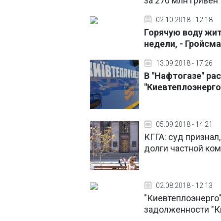
за 270 млн гривен
02.10.2018 - 12:18
Горячую воду жит
недели, - Гройсм
13.09.2018 - 17:26
В "Нафтогазе" ра
"Киевтеплоэнерго
05.09.2018 - 14:21
КГГА: суд признал
долги частной ко
02.08.2018 - 12:13
"Киевтеплоэнерго"
задолженности "К