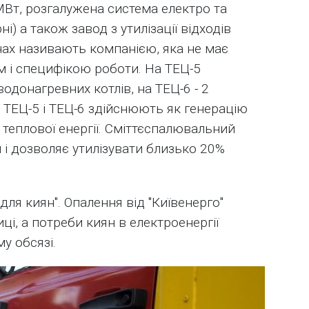
Вт, розгалужена система електро та
і) а також завод з утилізації відходів
винах називають компанією, яка не має
м і специфікою роботи. На ТЕЦ-5
одонагревних котлів, на ТЕЦ-6 - 2
в. ТЕЦ-5 і ТЕЦ-6 здійснюють як генерацію
я теплової енергії. Сміттєспалювальний
 і дозволяє утилізувати близько 20%
о для киян". Опалення від "Київенерго"
і, а потреби киян в електроенергії
у обсязі.