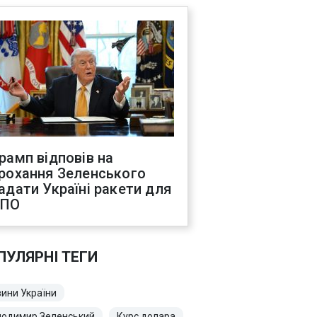
рамп відповів на
рохання Зеленського
адати Україні ракети для
ППО
ПУЛЯРНІ ТЕГИ
ини України
лодимир Зеленський
Курс долара