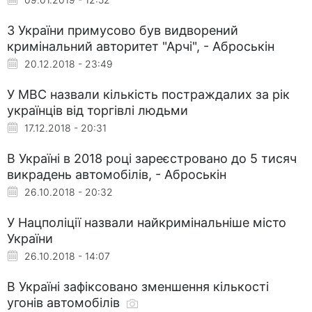
З України примусово був видворений
кримінальний авторитет "Арчі", - Аброськін
20.12.2018 - 23:49
У МВС назвали кількість постраждалих за рік
українців від торгівлі людьми
17.12.2018 - 20:31
В Україні в 2018 році зареєстровано до 5 тисяч
викрадень автомобілів, - Аброськін
26.10.2018 - 20:32
У Нацполіції назвали найкримінальніше місто
України
26.10.2018 - 14:07
В Україні зафіксовано зменшення кількості
угонів автомобілів