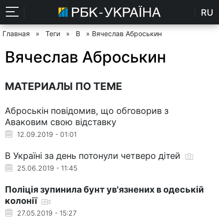
RU
Главная
»
Теги
»
В
» Вячеслав Аброськин
Вячеслав Аброськин
МАТЕРИАЛЫ ПО ТЕМЕ
Аброськін повідомив, що обговорив з
Аваковим свою відставку
12.09.2019 - 01:01
В Україні за день потонули четверо дітей
25.06.2019 - 11:45
Поліція зупинила бунт ув'язнених в одеській
колонії
27.05.2019 - 15:27