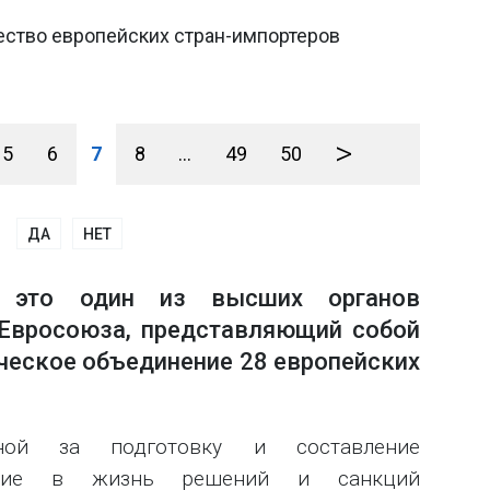
ество европейских стран-импортеров
>
5
6
7
8
...
49
50
ДА
НЕТ
– это один из высших органов
 Евросоюза, представляющий собой
ческое объединение 28 европейских
нной за подготовку и составление
щение в жизнь решений и санкций