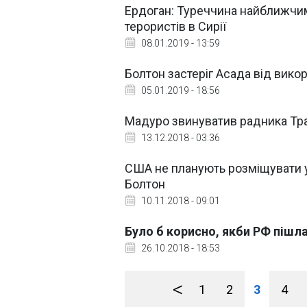
Ердоган: Туреччина найближчим
терористів в Сирії
08.01.2019 - 13:59
Болтон застеріг Асада від викор
05.01.2019 - 18:56
Мадуро звинуватив радника Тра
13.12.2018 - 03:36
США не планують розміщувати у
Болтон
10.11.2018 - 09:01
Було б корисно, якби РФ пішла
26.10.2018 - 18:53
<
1
2
3
4