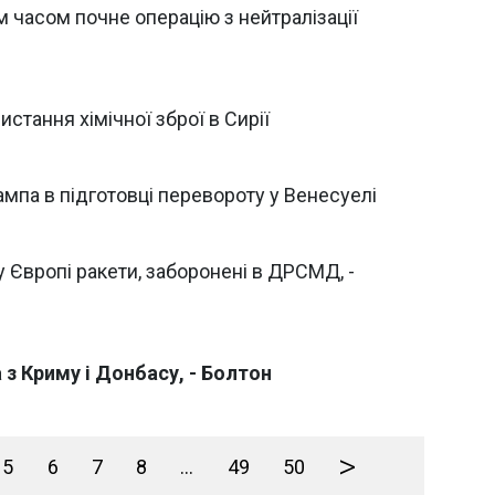
 часом почне операцію з нейтралізації
истання хімічної зброї в Сирії
мпа в підготовці перевороту у Венесуелі
 Європі ракети, заборонені в ДРСМД, -
 з Криму і Донбасу, - Болтон
>
5
6
7
8
...
49
50