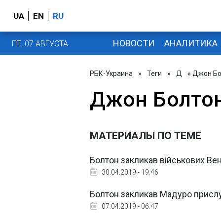
UA
EN
RU
НОВОСТИ
АНАЛИТИКА
ПТ, 07 АВГУСТА
РБК-Украина
»
Теги
»
Д
» Джон Б
Джон Болто
МАТЕРИАЛЫ ПО ТЕМЕ
Болтон закликав військових Вен
30.04.2019 - 19:46
Болтон закликав Мадуро прислу
07.04.2019 - 06:47