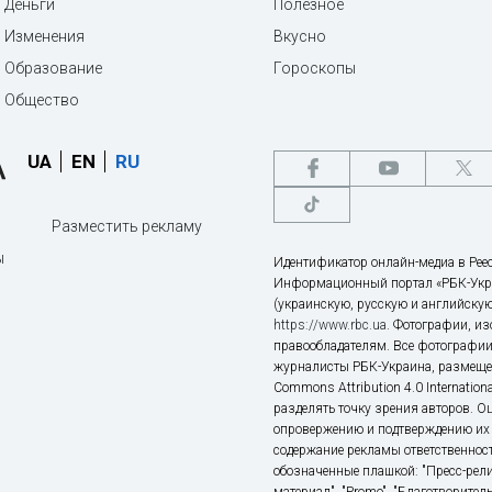
Деньги
Полезное
Изменения
Вкусно
Образование
Гороскопы
Общество
UA
EN
RU
Разместить рекламу
ы
Идентификатор онлайн-медиа в Реес
Информационный портал «РБК-Укр
(украинскую, русскую и английскую
https://www.rbc.ua
. Фотографии, и
правообладателям. Все фотографии
журналисты РБК-Украина, размещен
Commons Attribution 4.0 Internatio
разделять точку зрения авторов. О
опровержению и подтверждению их 
содержание рекламы ответственност
обозначенные плашкой: "Пресс-рели