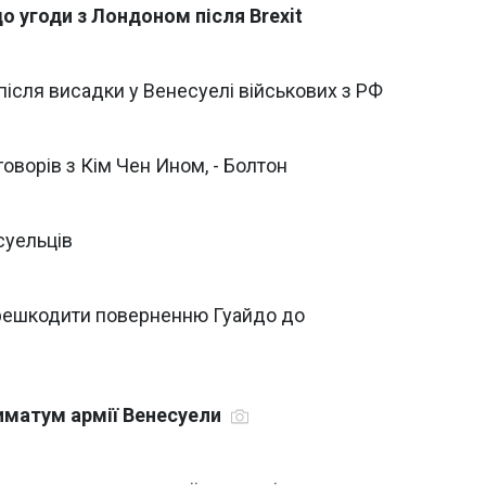
о угоди з Лондоном після Brexit
ісля висадки у Венесуелі військових з РФ
оворів з Кім Чен Ином, - Болтон
суельців
ерешкодити поверненню Гуайдо до
иматум армії Венесуели