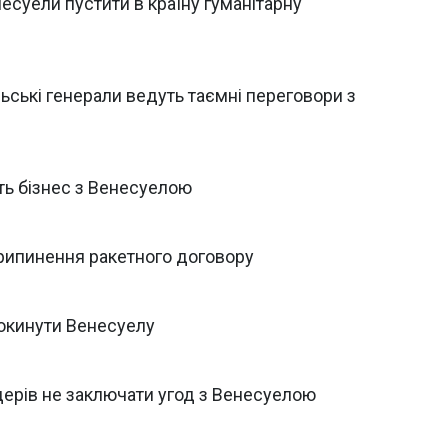
есуели пустити в країну гуманітарну
ьські генерали ведуть таємні переговори з
уть бізнес з Венесуелою
припинення ракетного договору
окинути Венесуелу
йдерів не заключати угод з Венесуелою