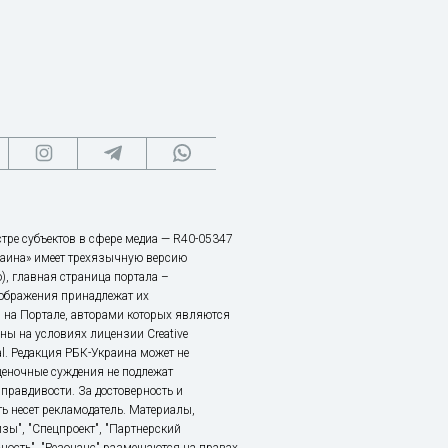
тре субъектов в сфере медиа — R40-05347
аина» имеет трехязычную версию
), главная страница портала –
зображения принадлежат их
 на Портале, авторами которых являются
ы на условиях лицензии Creative
nal. Редакция РБК-Украина может не
ценочные суждения не подлежат
правдивости. За достоверность и
ь несет рекламодатель. Материалы,
зы", "Спецпроект", "Партнерский