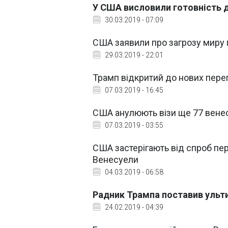
У США висловили готовність д
30.03.2019 - 07:09
США заявили про загрозу миру п
29.03.2019 - 22:01
Трамп відкритий до нових перег
07.03.2019 - 16:45
США анулюють візи ще 77 вене
07.03.2019 - 03:55
США застерігають від спроб п
Венесуели
04.03.2019 - 06:58
Радник Трампа поставив ульт
24.02.2019 - 04:39