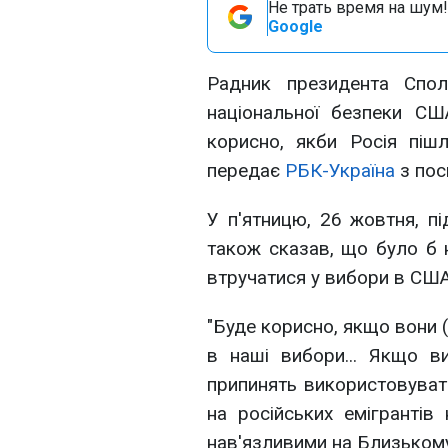
Не трать время на шум!
Google
Радник президента Спо
національної безпеки С
корисно, якби Росія піш
передає
РБК-Україна
з пос
У п'ятницю, 26 жовтня, під
також сказав, що було б 
втручатися у вибори в США
"Буде корисно, якщо вони (
в наші вибори... Якщо в
припинять використовуват
на російських емігрантів
нав'язливими на Близькому 