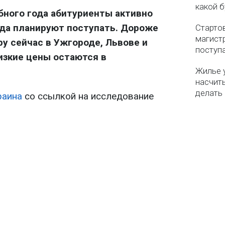
какой б
бного года абитуриенты активно
уда планируют поступать. Дороже
Старто
магистр
ру сейчас в Ужгороде, Львове и
поступ
низкие цены остаются в
Жилье 
насчит
делать
раина
со ссылкой на исследование