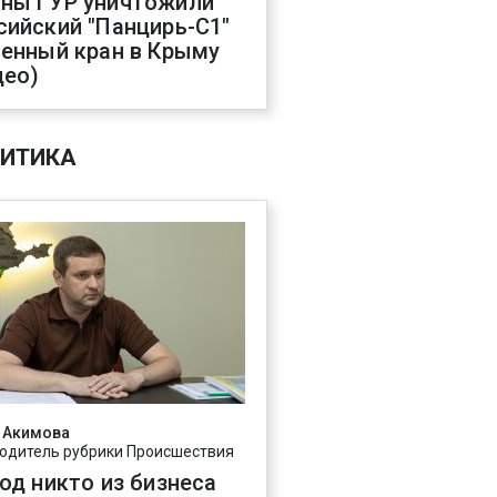
ны ГУР уничтожили
сийский "Панцирь-С1"
оенный кран в Крыму
део)
ИТИКА
 Акимова
одитель рубрики Происшествия
год никто из бизнеса