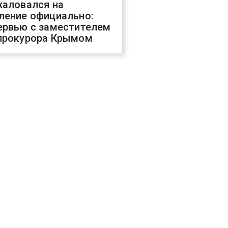
жаловался на
ление официально:
ервью с заместителем
прокурора Крымом