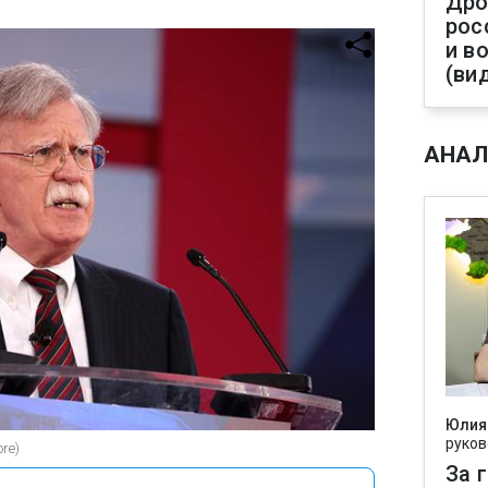
Дро
рос
и в
(ви
АНАЛ
Юлия
руков
re)
За 