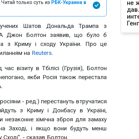
не 
 Читай только суть из
РБК-Украина в
дав
инт
Ген
лучених Шатов Дональда Трампа з
ША Джон Болтон заявив, що було б
ла з Криму і сходу України. Про це
иланням на
Reuters
.
 час візиту в Тбілісі (Грузія), Болтон
непогано, якби Росія також перестала
.
росіяни - ред.) перестануть втручатися
ийдуть з Криму і Донбасу в Україні,
и незаконне хімічна зброя для замаху
 на Заході, і якщо вони будуть менш
Сході", - сказав Болтон.