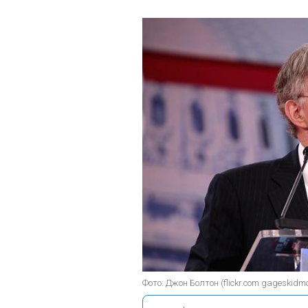
Фото: Джон Болтон (flickr.com gageskidmo