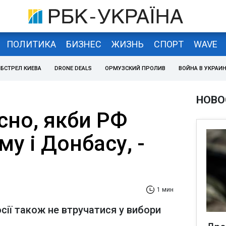
ПОЛИТИКА
БИЗНЕС
ЖИЗНЬ
СПОРТ
WAVE
БСТРЕЛ КИЕВА
DRONE DEALS
ОРМУЗСКИЙ ПРОЛИВ
ВОЙНА В УКРАИ
НОВО
сно, якби РФ
му і Донбасу, -
1 мин
ії також не втручатися у вибори