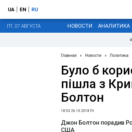
UA
EN
RU
НОВОСТИ
АНАЛИТИКА
ПТ, 07 АВГУСТА
О
Главная
»
Новости
»
Политика
Було б кори
пішла з Кри
Болтон
18:53 26.10.2018 Пт
Джон Болтон порадив Рос
США