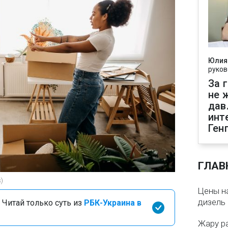
Юлия
руков
За 
не 
дав
инт
Ген
ГЛАВ
)
Цены на
дизель 
 Читай только суть из
РБК-Украина в
Жару р