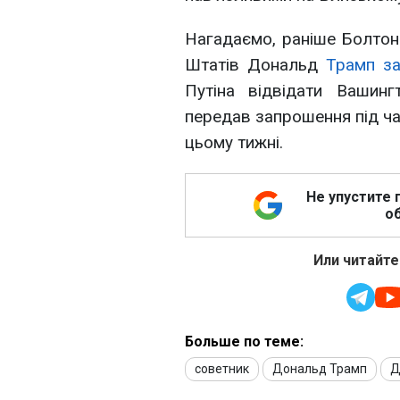
Нагадаємо, раніше Болтон
Штатів Дональд
Трамп за
Путіна відвідати Вашин
передав запрошення під час
цьому тижні.
Не упустите 
об
Или читайте
Больше по теме:
советник
Дональд Трамп
Д