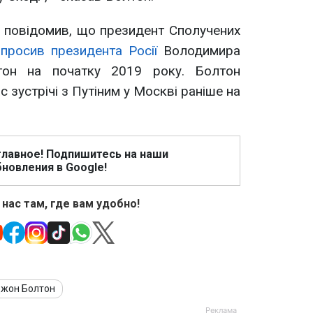
 повідомив, що президент Сполучених
просив президента Росії
Володимира
гтон на початку 2019 року. Болтон
 зустрічі з Путіним у Москві раніше на
главное! Подпишитесь на наши
новления в Google!
 нас там, где вам удобно!
жон Болтон