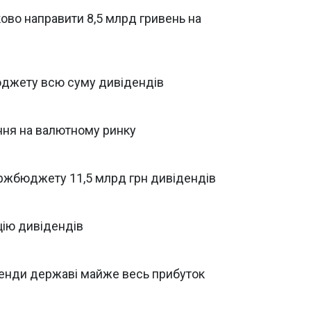
ово направити 8,5 млрд гривень на
юджету всю суму дивідендів
ня на валютному ринку
ржбюджету 11,5 млрд грн дивідендів
цію дивідендів
денди державі майже весь прибуток