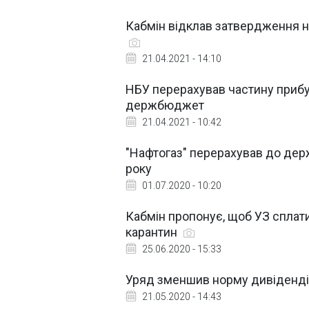
Кабмін відклав затвердження 
21.04.2021 - 14:10
НБУ перерахував частину прибут
держбюджет
21.04.2021 - 10:42
"Нафтогаз" перерахував до де
року
01.07.2020 - 10:20
Кабмін пропонує, щоб УЗ сплати
карантин
25.06.2020 - 15:33
Уряд зменшив норму дивіденді
21.05.2020 - 14:43