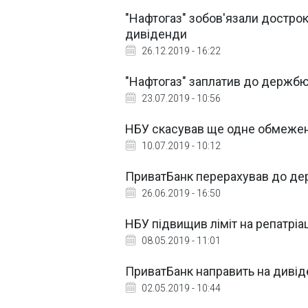
"Нафтогаз" зобов'язали дострок
дивіденди
26.12.2019 - 16:22
"Нафтогаз" заплатив до держб
23.07.2019 - 10:56
НБУ скасував ще одне обмежен
10.07.2019 - 10:12
ПриватБанк перерахував до де
26.06.2019 - 16:50
НБУ підвищив ліміт на репатріа
08.05.2019 - 11:01
ПриватБанк направить на диві
02.05.2019 - 10:44