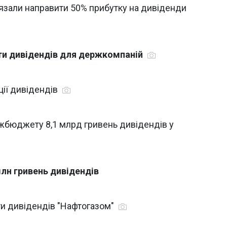
язали направити 50% прибутку на дивіденди
ти дивідендів для держкомпаній
ції дивідендів
жбюджету 8,1 млрд гривень дивідендів у
лн гривень дивідендів
ти дивідендів "Нафтогазом"