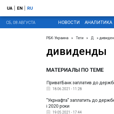
UA
EN
RU
НОВОСТИ
АНАЛИТИКА
СБ, 08 АВГУСТА
РБК-Украина
»
Теги
»
Д
» дивиде
дивиденды
МАТЕРИАЛЫ ПО ТЕМЕ
ПриватБанк заплатив до держб
18.06.2021 - 11:28
"Укрнафта" заплатить до держб
і 2020 роки
19.05.2021 - 17:44