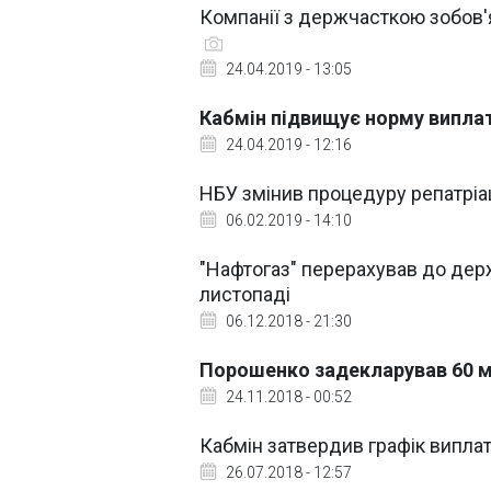
Компанії з держчасткою зобов'
24.04.2019 - 13:05
Кабмін підвищує норму випла
24.04.2019 - 12:16
НБУ змінив процедуру репатріа
06.02.2019 - 14:10
"Нафтогаз" перерахував до дер
листопаді
06.12.2018 - 21:30
Порошенко задекларував 60 м
24.11.2018 - 00:52
Кабмін затвердив графік випла
26.07.2018 - 12:57