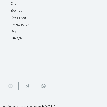
Стиль
Велнес
Культура
Путешествия
Вкус
Звезды
тре субъектов в сфере медиа — R40-05347