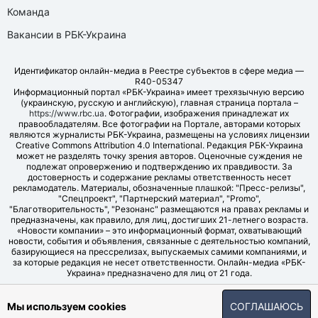
Команда
Вакансии в РБК-Украина
Идентификатор онлайн-медиа в Реестре субъектов в сфере медиа —
R40-05347
Информационный портал «РБК-Украина» имеет трехязычную версию
(украинскую, русскую и английскую), главная страница портала –
https://www.rbc.ua
. Фотографии, изображения принадлежат их
правообладателям. Все фотографии на Портале, авторами которых
являются журналисты РБК-Украина, размещены на условиях лицензии
Creative Commons Attribution 4.0 International. Редакция РБК-Украина
может не разделять точку зрения авторов. Оценочные суждения не
подлежат опровержению и подтверждению их правдивости. За
достоверность и содержание рекламы ответственность несет
рекламодатель. Материалы, обозначенные плашкой: "Пресс-релизы",
"Спецпроект", "Партнерский материал", "Promo",
"Благотворительность", "Резонанс" размещаются на правах рекламы и
предназначены, как правило, для лиц, достигших 21-летнего возраста.
«Новости компании» – это информационный формат, охватывающий
новости, события и объявления, связанные с деятельностью компаний,
базирующиеся на прессрелизах, выпускаемых самими компаниями, и
за которые редакция не несет ответственности. Онлайн-медиа «РБК-
Украина» предназначено для лиц от 21 года.
© LLC "UBT MEDIA", 2006-2026.
Мы используем cookies
СОГЛАШАЮСЬ