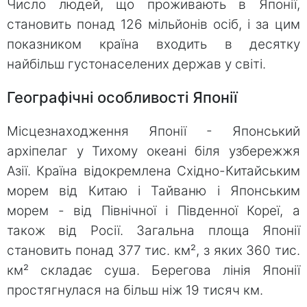
Число людей, що проживають в Японії,
становить понад 126 мільйонів оcіб, і за цим
показником країна входить в десятку
найбільш густонаселених держав у світі.
Географічні особливості Японії
Місцезнаходження Японії - Японський
архіпелаг у Тихому океані біля узбережжя
Азії. Країна відокремлена Східно-Китайським
морем від Китаю і Тайваню і Японським
морем - від Північної і Південної Кореї, а
також від Росії. Загальна площа Японії
становить понад 377 тис. км², з яких 360 тис.
км² складає суша. Берегова лінія Японії
простягнулася на більш ніж 19 тисяч км.