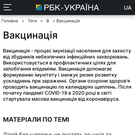
UA
Головна
»
Теги
»
В
» Вакцинація
Вакцинація
Вакцинація - процес імунізації населення для захисту
від збудників небезпечних інфекційних захворювань.
Використовується в профілактичних цілях для
запобігання епідеміям. Вакцинація допомагає
формуванню імунітету і знижує ризик розвитку
ускладнень при зараженні. Органи охорони здоров'я
проводять вакцинацію по календарях щеплень. Після
початку пандемії COVID-19 в 2020 році в світі
стартувала масова вакцинація від коронавіруса.
МАТЕРІАЛИ ПО ТЕМІ
Дітей без щеплень не пустять до шкіл та