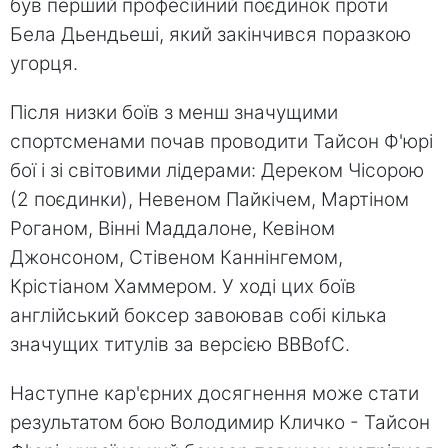
був перший професійний поєдинок проти
Бела Дьендьеші, який закінчився поразкою
угорця.
Після низки боїв з менш значущими
спортсменами почав проводити Тайсон Ф'юрі
бої і зі світовими лідерами: Дереком Чісорою
(2 поєдинки), Невеном Пайкічем, Мартіном
Роганом, Вінні Маддалоне, Кевіном
Джонсоном, Стівеном Каннінгемом,
Крістіаном Хаммером. У ході цих боїв
англійський боксер завоював собі кілька
значущих титулів за версією BBBofC.
Наступне кар'єрних досягнення може стати
результатом бою Володимир Кличко - Тайсон