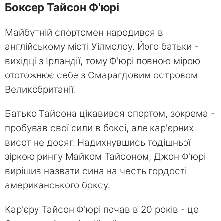
Боксер Тайсон Ф'юрі
Майбутній спортсмен народився в
англійському місті Уілмслоу. Його батьки -
вихідці з Ірландії, тому Ф'юрі повною мірою
ототожнює себе з Смарагдовим островом
Великобританії.
Батько Тайсона цікавився спортом, зокрема -
пробував свої сили в боксі, але кар'єрних
висот не досяг. Надихнувшись тодішньої
зіркою рингу Майком Тайсоном, Джон Ф'юрі
вирішив назвати сина на честь гордості
американського боксу.
Кар'єру Тайсон Ф'юрі почав в 20 років - це