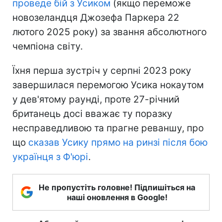
проведе бій з Усиком
(якщо переможе
новозеландця Джозефа Паркера 22
лютого 2025 року) за звання абсолютного
чемпіона світу.
Їхня перша зустріч у серпні 2023 року
завершилася перемогою Усика нокаутом
у дев'ятому раунді, проте 27-річний
британець досі вважає ту поразку
несправедливою та прагне реваншу, про
що
сказав Усику прямо на ринзі після бою
українця з Ф'юрі
.
Не пропустіть головне! Підпишіться на
наші оновлення в Google!