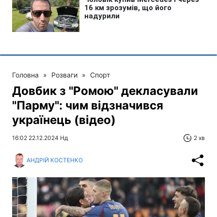
Головна
»
Розваги
»
Спорт
Довбик з "Ромою" декласували
"Парму": чим відзначився
українець (відео)
16:02 22.12.2024 Нд
2 хв
АНДРІЙ КОСТЕНКО