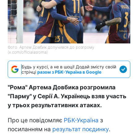
Фото: Артем Довбик долучився до розгрому
(x.com/officialasroma)
Будь у курсі, а не в шоці! Додай змісту своїй
стрічці
разом з РБК-Україна в Google
"Рома" Артема Довбика розгромила
"Парму" у Серії А. Українець взяв участь
у трьох результативних атаках.
Про це повідомляє
РБК-Україна
з
посиланням на
результат поєдинку
.