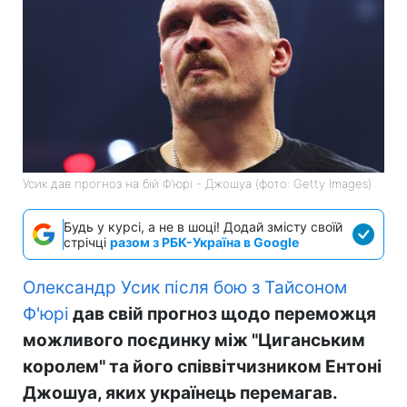
Усик дав прогноз на бій Ф'юрі - Джошуа (фото: Getty Images)
Будь у курсі, а не в шоці! Додай змісту своїй
стрічці
разом з РБК-Україна в Google
Олександр Усик після бою з Тайсоном
Ф'юрі
дав свій прогноз щодо переможця
можливого поєдинку між "Циганським
королем" та його співвітчизником Ентоні
Джошуа, яких українець перемагав.