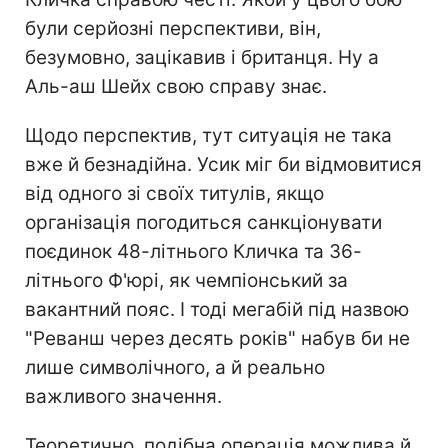
були серйозні перспективи, він,
безумовно, зацікавив і британця. Ну а
Аль-аш Шейх свою справу знає.
Щодо перспектив, тут ситуація не така
вже й безнадійна. Усик міг би відмовитися
від одного зі своїх титулів, якщо
організація погодиться санкціонувати
поєдинок 48-літнього Кличка та 36-
літнього Ф'юрі, як чемпіонський за
вакантний пояс. І тоді мегабій під назвою
"Реванш через десять років" набув би не
лише символічного, а й реально
важливого значення.
Теоретично, подібна операція можлива й