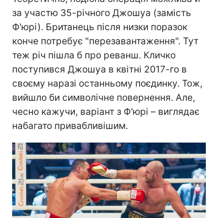
за участю 35-річного Джошуа (замість
Ф'юрі). Британець після низки поразок
конче потребує "перезавантаження". Тут
теж річ пішла б про реванш. Кличко
поступився Джошуа в квітні 2017-го в
своєму наразі останньому поєдинку. Тож,
вийшло би символічне повернення. Але,
чесно кажучи, варіант з Ф'юрі – виглядає
набагато привабливішим.