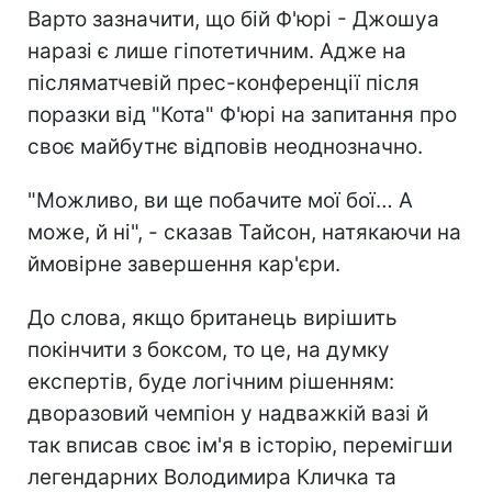
Варто зазначити, що бій Ф'юрі - Джошуа
наразі є лише гіпотетичним. Адже на
післяматчевій прес-конференції після
поразки від "Кота" Ф'юрі на запитання про
своє майбутнє відповів неоднозначно.
"Можливо, ви ще побачите мої бої… А
може, й ні", - сказав Тайсон, натякаючи на
ймовірне завершення кар'єри.
До слова, якщо британець вирішить
покінчити з боксом, то це, на думку
експертів, буде логічним рішенням:
дворазовий чемпіон у надважкій вазі й
так вписав своє ім'я в історію, перемігши
легендарних Володимира Кличка та