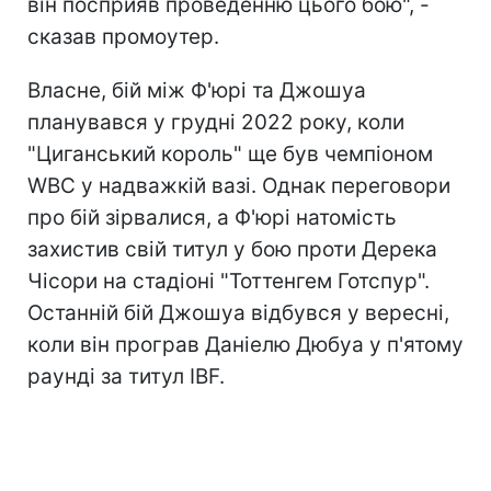
він посприяв проведенню цього бою", -
сказав промоутер.
Власне, бій між Ф'юрі та Джошуа
планувався у грудні 2022 року, коли
"Циганський король" ще був чемпіоном
WBC у надважкій вазі. Однак переговори
про бій зірвалися, а Ф'юрі натомість
захистив свій титул у бою проти Дерека
Чісори на стадіоні "Тоттенгем Готспур".
Останній бій Джошуа відбувся у вересні,
коли він програв Даніелю Дюбуа у п'ятому
раунді за титул IBF.