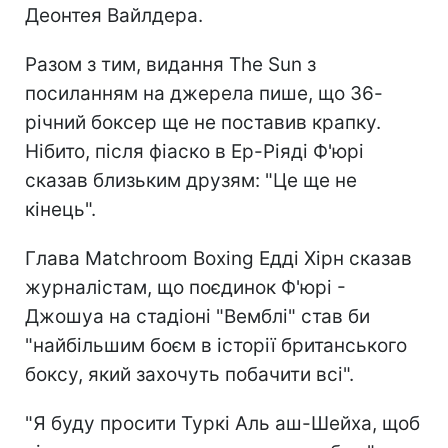
Деонтея Вайлдера.
Разом з тим, видання The Sun з
посиланням на джерела пише, що 36-
річний боксер ще не поставив крапку.
Нібито, після фіаско в Ер-Ріяді Ф'юрі
сказав близьким друзям: "Це ще не
кінець".
Глава Matchroom Boxing Едді Хірн сказав
журналістам, що поєдинок Ф'юрі -
Джошуа на стадіоні "Вемблі" став би
"найбільшим боєм в історії британського
боксу, який захочуть побачити всі".
"Я буду просити Туркі Аль аш-Шейха, щоб