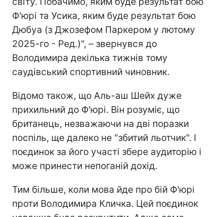
світу. Побачимо, яким буде результат бою
Ф'юрі та Усика, яким буде результат бою
Дюбуа (з Джозефом Паркером у лютому
2025-го - Ред.)", – звернувся до
Володимира декілька тижнів тому
саудівський спортивний чиновник.
Відомо також, що Аль-аш Шейх дуже
прихильний до Ф'юрі. Він розуміє, що
британець, незважаючи на дві поразки
поспіль, ще далеко не "збитий льотчик". І
поєдинок за його участі збере аудиторію і
може принести непоганій дохід.
Тим більше, коли мова йде про бій Ф'юрі
проти Володимира Кличка. Цей поєдинок