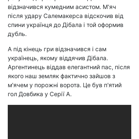
відзначився кумедним асистом. М'яч
після удару Салемакерса відскочив від
спини українця до Дібала і той оформив
дубль.
А під кінець гри відзначився і сам
українець, якому віддячив Дібала.
Аргентинець віддав елегантний пас, після
якого наш земляк фактично зайшов з
м'ячем у порожні ворота. Це був п'ятий
гол Довбика у Серії А.