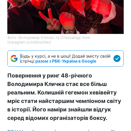
Фото: Володимир Кличко та Олександр Усик
(instagram.com/klitschko)
Будь у курсі, а не в шоці! Додай змісту своїй
стрічці
разом з РБК-Україна в Google
Повернення у ринг 48-річного
Володимира Кличка стає все більш
реальним. Колишній гегемон хевівейту
мріє стати найстаршим чемпіоном світу
в історії. Його наміри знайшли відгук
серед відомих організаторів боксу.