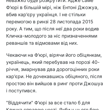
неважко буде розкрутити. Адже саме
Ф'юрі в більшій мірі, ніж Ентоні Джожуа,
вбив кар'єру українця. І не стільки
перемогою в ринзі 28 листопада 2015
року. А тим, що після неї два роки водив
Кличка-молодого за ніс призначеннями
реваншів та відмовами від них.
Чекаючи на Ф'юрі, вірячи його обіцянкам,
українець, який перебував на порозі 40-
річчя, змарнував два дорогоцінних роки
кар'єри. Не дочекавшись обіцяного, після
простою він вийшов в ринг проти Джошуа
і поступився.
"Віддячити" Ф'юрі за все стало б для
Кличка справою честі. Якби у цього бою