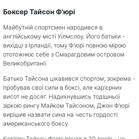
Боксер Тайсон Ф'юрі
Майбутній спортсмен народився в
англійському місті Уілмслоу. Його батьки -
вихідці з Ірландії, тому Ф'юрі повною мірою
ототожнює себе з Смарагдовим островом
Великобританії.
Батько Тайсона цікавився спортом, зокрема -
пробував свої сили в боксі, але кар'єрних
висот не досяг. Надихнувшись тодішньої
зіркою рингу Майком Тайсоном, Джон Ф'юрі
вирішив назвати сина на честь гордості
американського боксу.
Кар'єру Тайсон Ф'юрі почав в 20 років - це