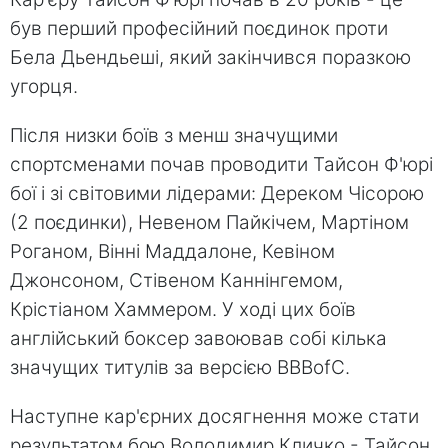
був перший професійний поєдинок проти
Бела Дьендьеші, який закінчився поразкою
угорця.
Після низки боїв з менш значущими
спортсменами почав проводити Тайсон Ф'юрі
бої і зі світовими лідерами: Дереком Чісорою
(2 поєдинки), Невеном Пайкічем, Мартіном
Роганом, Вінні Маддалоне, Кевіном
Джонсоном, Стівеном Каннінгемом,
Крістіаном Хаммером. У ході цих боїв
англійський боксер завоював собі кілька
значущих титулів за версією BBBofC.
Наступне кар'єрних досягнення може стати
результатом бою Володимир Кличко - Тайсон