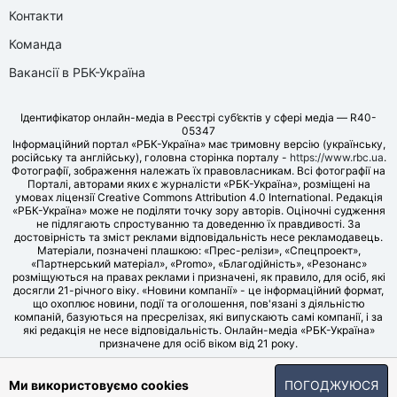
Контакти
Команда
Вакансії в РБК-Україна
Ідентифікатор онлайн-медіа в Реєстрі суб’єктів у сфері медіа — R40-
05347
Інформаційний портал «РБК-Україна» має тримовну версію (українську,
російську та англійську), головна сторінка порталу -
https://www.rbc.ua
.
Фотографії, зображення належать їх правовласникам. Всі фотографії на
Порталі, авторами яких є журналісти «РБК-Україна», розміщені на
умовах ліцензії Creative Commons Attribution 4.0 International. Редакція
«РБК-Україна» може не поділяти точку зору авторів. Оціночні судження
не підлягають спростуванню та доведенню їх правдивості. За
достовірність та зміст реклами відповідальність несе рекламодавець.
Матеріали, позначені плашкою: «Прес-релізи», «Спецпроект»,
«Партнерський матеріал», «Promo», «Благодійність», «Резонанс»
розміщуються на правах реклами і призначені, як правило, для осіб, які
досягли 21-річного віку. «Новини компанії» - це інформаційний формат,
що охоплює новини, події та оголошення, пов'язані з діяльністю
компаній, базуються на пресрелізах, які випускають самі компанії, і за
які редакція не несе відповідальність. Онлайн-медіа «РБК-Україна»
призначене для осіб віком від 21 року.
© LLC «UBT MEDIA», 2006-2026.
Ми використовуємо cookies
ПОГОДЖУЮСЯ