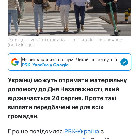
Фото: деякі українці отримають гроші до Дня Незалежності
(Getty Images)
Не витрачай час на шум! Читай тільки суть з
РБК-Україна у Google
Українці можуть отримати матеріальну
допомогу до Дня Незалежності, який
відзначається 24 серпня. Проте такі
виплати передбачені не для всіх
громадян.
Про це повідомляє
РБК-Україна
з