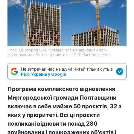
Фото: Миргородська громада планує відновити сотні
зруйнованих об’єктів: що містить її ПКВ (facebook com)
Не витрачай час на шум! Читай тільки суть з
РБК-Україна у Google
Програма комплексного відновлення
Миргородської громади Полтавщини
включає в себе майже 50 проєктів, 32 з
яких у пріоритеті. Всі ці проєкти
покликані відновити понад 280
зруйнованих і пошкоджених об'єктів і