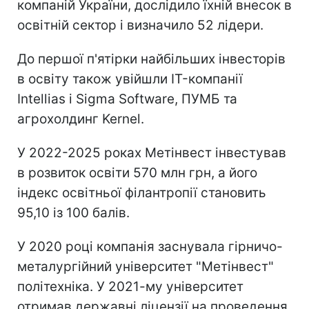
компаній України, дослідило їхній внесок в
освітній сектор і визначило 52 лідери.
До першої п'ятірки найбільших інвесторів
в освіту також увійшли IT-компанії
Intellias і Sigma Software, ПУМБ та
агрохолдинг Kernel.
У 2022-2025 роках Метінвест інвестував
в розвиток освіти 570 млн грн, а його
індекс освітньої філантропії становить
95,10 із 100 балів.
У 2020 році компанія заснувала гірничо-
металургійний університет "Метінвест"
політехніка. У 2021-му університет
отримав державні ліцензії на проведення