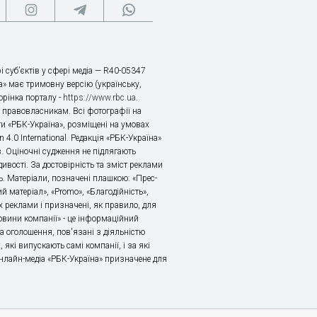
і суб’єктів у сфері медіа — R40-05347
» має тримовну версію (українську,
торінка порталу -
https://www.rbc.ua
.
х правовласникам. Всі фотографії на
ти «РБК-Україна», розміщені на умовах
n 4.0 International. Редакція «РБК-Україна»
в. Оціночні судження не підлягають
ивості. За достовірність та зміст реклами
ь. Матеріали, позначені плашкою: «Прес-
й матеріал», «Promo», «Благодійність»,
 реклами і призначені, як правило, для
«Новини компанії» - це інформаційний
а оголошення, пов'язані з діяльністю
 які випускають самі компанії, і за які
 Онлайн-медіа «РБК-Україна» призначене для