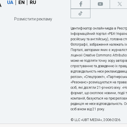
UA
EN
RU
Розмістити рекламу
Ідентифікатор онлайн-медіа в Реєстр
Інформаційний портал «РБК-Україна
російську та англійську), головна с
Фотографії, зображення належать ї
Порталі, авторами яких є журналіс
ліцензії Creative Commons Attributio
може не поділяти точку зору авторі
спростуванню та доведенню їх правд
відповідальність несе рекламодавец
релізи», «Спецпроект», «Партнерськи
«Резонанс» розміщуються на правах
осіб, які досягли 21-річного віку. 
формат, що охоплює новини, події т
компаній, базуються на пресрелізах,
редакція не несе відповідальність.
осіб віком від 21 року.
© LLC «UBT MEDIA», 2006-2026.